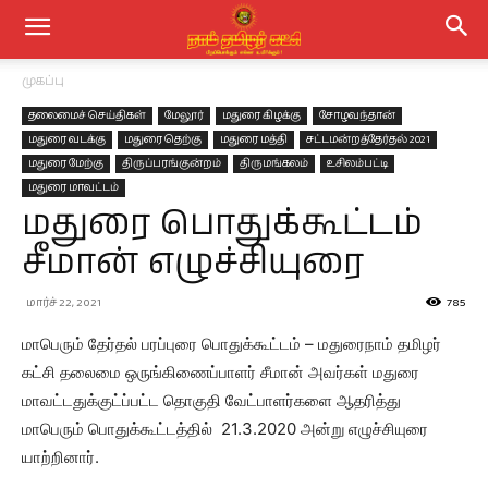
முகப்பு
தலைமைச் செய்திகள்
மேலூர்
மதுரை கிழக்கு
சோழவந்தான்
மதுரை வடக்கு
மதுரை தெற்கு
மதுரை மத்தி
சட்டமன்றத்தேர்தல் 2021
மதுரை மேற்கு
திருப்பரங்குன்றம்
திருமங்கலம்
உசிலம்பட்டி
மதுரை மாவட்டம்
மதுரை பொதுக்கூட்டம்
சீமான் எழுச்சியுரை
மார்ச் 22, 2021
785
மாபெரும் தேர்தல் பரப்புரை பொதுக்கூட்டம் – மதுரைநாம் தமிழர்
கட்சி தலைமை ஒருங்கிணைப்பாளர் சீமான் அவர்கள் மதுரை
மாவட்டதுக்குட்ப்பட்ட தொகுதி வேட்பாளர்களை ஆதரித்து
மாபெரும் பொதுக்கூட்டத்தில் 21.3.2020 அன்று எழுச்சியுரை
யாற்றினார்.