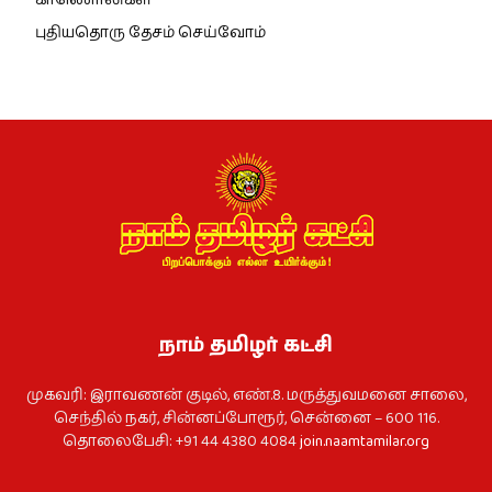
புதியதொரு தேசம் செய்வோம்
நாம் தமிழர் கட்சி
முகவரி: இராவணன் குடில், எண்.8. மருத்துவமனை சாலை,
செந்தில் நகர், சின்னப்போரூர், சென்னை – 600 116.
தொலைபேசி: +91 44 4380 4084
join.naamtamilar.org