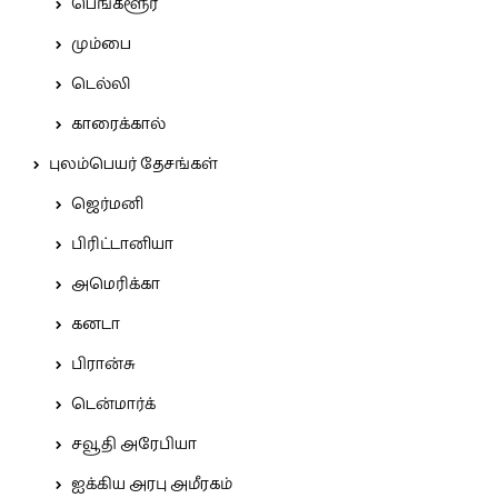
பெங்களூர்
மும்பை
டெல்லி
காரைக்கால்
புலம்பெயர் தேசங்கள்
ஜெர்மனி
பிரிட்டானியா
அமெரிக்கா
கனடா
பிரான்சு
டென்மார்க்
சவூதி அரேபியா
ஐக்கிய அரபு அமீரகம்