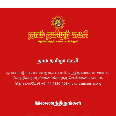
நாம் தமிழர் கட்சி
முகவரி: இராவணன் குடில், எண்.8. மருத்துவமனை சாலை,
செந்தில் நகர், சின்னப்போரூர், சென்னை – 600 116.
தொலைபேசி: +91 44 4380 4084
join.naamtamilar.org
இணைந்திருங்கள்