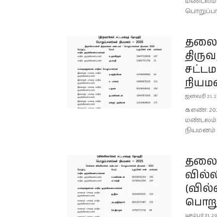
மண்டலம் 
பொறுப்பா
தலைமை
திருவ
சட்டம
நியமன
ஜனவரி 21, 2
க.எண்: 20
மண்டலம் 
நியமனம் 
தலைம
வில்
(வில்
பொறுப
டிசம்பர் 31, 2