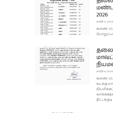
தலைமை
மண்ட
2026
மார்ச் 11, 202
க.எண்: 20
பொறுப்பா
தலைம
மாவட்
நியம
மார்ச் 4, 2026
க.எண்: 202
வடக்கு ம
நியமிக்கப
வாக்ககத்த
திட்டக்கு