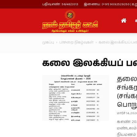
பதிவு எண் : 56/48/2013
இணைய : (+91) 9092529250 | உறு
நாம்
முகப்பு
பாசறை நிகழ்வுகள்
கலை இலக்கியப் பண்
தமிழர்
கலை இலக்கியப் பண
கட்சி
தலைம
சங்க
(சங்க
பொறுப
மார்ச் 14, 202
க.எண்: 20
மண்டலம் 
நியமனம்