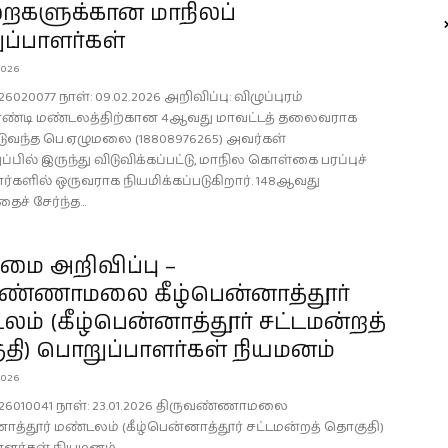
ைகளுக்கான மாநிலப்
ப்பாளர்கள்
2026
6020077 நாள்: 09.02.2026 அறிவிப்பு: விழுப்புரம்
வாண்டி மண்டலத்திற்கான 4ஆவது மாவட்டத் தலைவராக
டுவந்த பெ.ஏழுமலை (18808976265) அவர்கள்
பில் இருந்து விடுவிக்கப்பட்டு, மாநில கொள்கை பரப்புச்
களில் ஒருவராக நியமிக்கப்படுகிறார். 148ஆவது
ைச் சேர்ந்த...
ை அறிவிப்பு –
வண்ணாமலை கீழ்பென்னாத்தூர்
ம் (கீழ்பென்னாத்தூர் சட்டமன்றத்
தி) பொறுப்பாளர்கள் நியமனம்
2026
026010041 நாள்: 23.01.2026 திருவண்ணாமலை
னாத்தூர் மண்டலம் (கீழ்பென்னாத்தூர் சட்டமன்றத் தொகுதி)