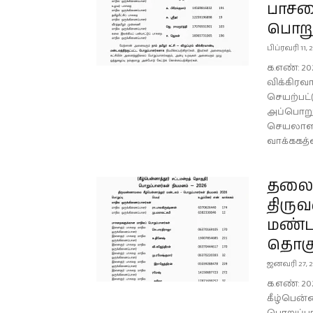
பாசற
பொறு
பிப்ரவரி 11, 
க.எண்: 202
விக்கிர
செயற்பட்
அப்பொறுப்
செயலாளர்
வாக்ககத்த
தலைம
திரு
மண்டல
தொகு
ஜனவரி 27, 
க.எண்: 2
கீழ்பென்