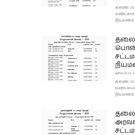
க.எண்: 20
மண்டலம் 
நியமனம் 
தலைம
பொன்
சட்டம
நியமன
டிசம்பர் 29, 
க.எண்: 20
மண்டலம் 
நியமனம் 
தலைம
அரவக்
சட்டம