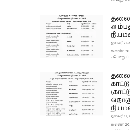
பொறுப்ப
தலைம
அம்பத
நியமன
ஜனவரி 27, 
க.எண்: 20
- பொறுப்
தலைம
காட்
(காட்
தொகு
நியமன
ஜனவரி 22, 
க.எண்: 20