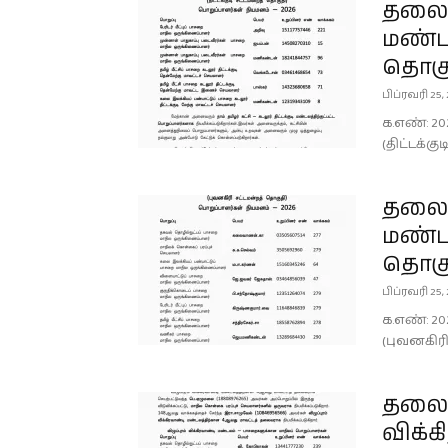
தலைமை
மண்டல
தொகு
பிப்ரவரி 25,
க.எண்: 20
(திட்டக்க
தலைமை
மண்டல
தொகு
பிப்ரவரி 25,
க.எண்: 20
(புவனகிர
தலைமை
விக்க