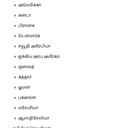
அமெரிக்கா
கனடா
பிரான்சு
டென்மார்க்
சவூதி அரேபியா
ஐக்கிய அரபு அமீரகம்
குவைத்
கத்தார்
ஓமன்
பக்ரைன்
மலேசியா
ஆஸ்திரேலியா