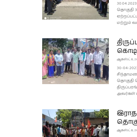
30.04.20
தொகுதி 38
ஏற்றப்பட
மற்றும் 
திருப
கொடி
ஆகஸ்ட் 8, 2
30-04-202
சிந்தாமணி
தொகுதி 
திருப்பர
அவர்கள் மற
இராதா
தொகு
ஆகஸ்ட் 8, 2