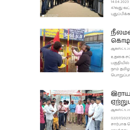
14.04.20
47வது வட்
புதுப்பிக்
நீலம
கொடி 
ஆகஸ்ட் 5, 2
உதகை சட்
பகுதியில்
நாம் தமி
பொறுப்பா
இராயப
ஏற்று
ஆகஸ்ட் 5, 2
02/07/20
சார்பாக க