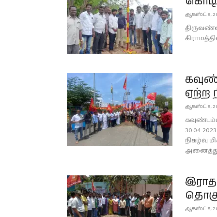
கொடி
ஆகஸ்ட் 8, 2
திருவண்ண
கிராமத்த
கவுண
ஏற்ற 
ஆகஸ்ட் 8, 2
கவுண்டம்
30.04.202
நிகழ்வு ம
அனைத்து 
இராதா
தொகுத
ஆகஸ்ட் 8, 2