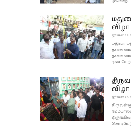
முடிந்தது.
மதுரை
விழா 
ஜூலை 28, 
மதுரை மத்
தலைமை ஒ
தலைமையில
நடைபெற்
திருவ
விழா 
ஜூலை 23, 
திருவள்ள
மேம்பாலம
ஒருங்கி
கொடியேற்