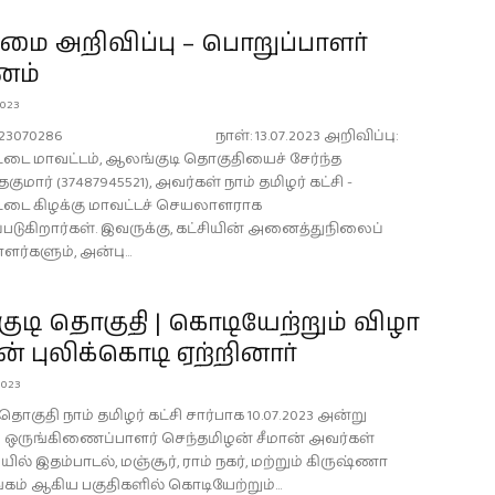
ை அறிவிப்பு – பொறுப்பாளர்
னம்
023
 2023070286 நாள்: 13.07.2023 அறிவிப்பு:
ட்டை மாவட்டம், ஆலங்குடி தொகுதியைச் சேர்ந்த
மார் (37487945521), அவர்கள் நாம் தமிழர் கட்சி -
ட்டை கிழக்கு மாவட்டச் செயலாளராக
்படுகிறார்கள். இவருக்கு, கட்சியின் அனைத்துநிலைப்
ர்களும், அன்பு...
குடி தொகுதி | கொடியேற்றும் விழா
ான் புலிக்கொடி ஏற்றினார்
023
 தொகுதி நாம் தமிழர் கட்சி சார்பாக 10.07.2023 அன்று
ருங்கிணைப்பாளர் செந்தமிழன் சீமான் அவர்கள்
 இதம்பாடல், மஞ்சூர், ராம் நகர், மற்றும் கிருஷ்ணா
கம் ஆகிய பகுதிகளில் கொடியேற்றும்...