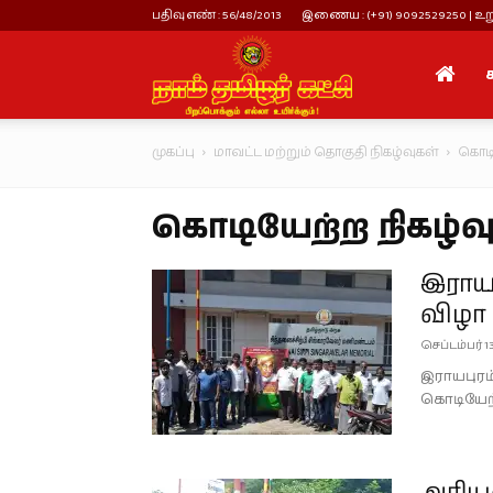
பதிவு எண் : 56/48/2013
இணைய : (+91) 9092529250 | உறு
நாம்
முகப்பு
மாவட்ட மற்றும் தொகுதி நிகழ்வுகள்
கொடி
தமிழர்
கொடியேற்ற நிகழ்வ
கட்சி
இராயப
விழா
செப்டம்பர் 1
இராயபுரம்
கொடியேற்