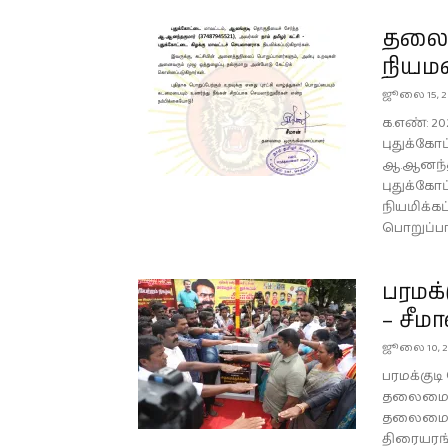
தலைம
நியம
ஜூலை 15, 2
க.எண்:
புதுக்கோ
ஆ.ஆனந்தகு
புதுக்கோ
நியமிக்கப
பொறுப்பாள
பரமக்
– சீம
ஜூலை 10, 2
பரமக்குடி
தலைமை ஒ
தலைமையில்
திரையரங்