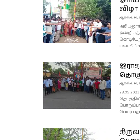
அரியல
விழா
ஆகஸ்ட் 10, 
அரியலூர்
ஒன்றியத்த
கொடியேற
மகாலிங்க
இராதா
தொகுத
ஆகஸ்ட் 10, 
28.05.20
தொகுதிய
பொறுப்பா
பெயர் பதா
திரு