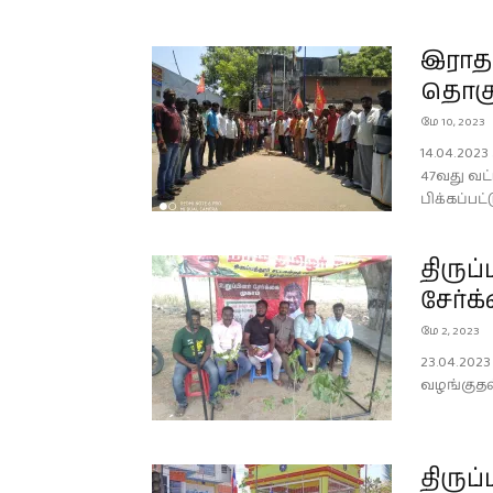
இராதா
தொகுத
மே 10, 2023
14.04.20
47வது வட்
பிக்கப்பட்
திருப
சேர்க
மே 2, 2023
23.04.202
வழங்குதல்
திருப