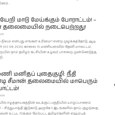
னம்...
றி மாடு மேய்க்கும் போராட்டம்! –
ன் தலைமையில் நடைபெற்றது!
025
் நிலம் என்பது எங்கள் உரிமை!" என்ற முழக்கத்தோடு, ஆடி
ள் (03-08-2025) காலை 10 மணியளவில் தேனி மாவட்டம்,
யில் நாம் தமிழர் கட்சியின் உழவர் பாசறை முன்னெடுத்த,
..
ணி மனிதப் புதைகுழி: நீதி
டி சீமான் தலைமையில் மாபெரும்
ாட்டம்!
025
் ஈழத்தாயகத்தின் வடக்குப் பகுதியில் யாழ்ப்பாணம்
 சிந்துபாத்தி இடுகாடு அருகே 5 இடங்களில் தாய்-குழந்தை,
ுவன் உட்பட 70க்கும் மேற்பட்ட தமிழர்களின் எலும்புக்