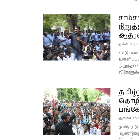
சாம்
நிறுத
ஆதரவ
அக்டோபர் 11
எட்டு மண
உள்ளிட்ட
நிறுத்தப்
வீடுகளுக்க
தமிழ்
தொழிற
பங்கே
ஆகஸ்ட் 20, 
தமிழ்நாட
ஆண்டுகளு