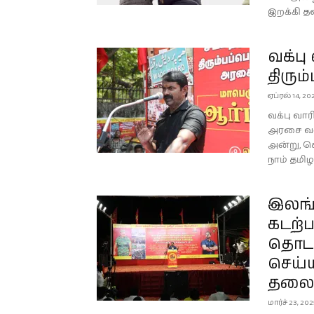
இறக்கி தன
வக்பு
திரும
ஏப்ரல் 14, 20
வக்பு வார
அரசை வலி
அன்று, ச
நாம் தமிழர
இலங்
கடற்ப
தொடர
செய்ய
தலைம
மார்ச் 23, 20