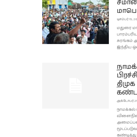
சீமான
மாபெர
டிசம்பர் 15, 2
மதுரை மா
பாரம்பரி
சுரங்கம் 
இந்திய ஒ
நாமக்
பிரச
திமுக
கண்டன
அக்டோபர் 21
நாமக்கல்
விளைநில
அமைப்பத
மூடப்படு
கண்டித்து