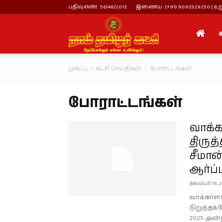
பதிவு எண் : 56/48/2013
இணைய : (+91) 9092529250 | உறு
நாம்
முகப்பு
கட்சி செய்திகள்
போராட்டங்கள்
தமிழர்
போராட்டங்கள்
கட்சி
வாக்கா
திருத
சீமா
ஆர்ப்ப
நவம்பர் 18, 
வாக்காளர்
நிறுத்தக்க
2025 அன்