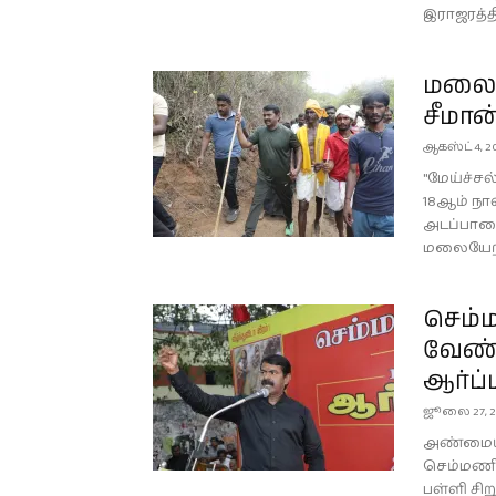
இராஜரத்தி
மலையே
சீமா
ஆகஸ்ட் 4, 2
"மேய்ச்சல
18ஆம் நா
அடப்பாறை
மலையேறி.
செம்ம
வேண்
ஆர்ப்ப
ஜூலை 27, 2
அண்மையில
செம்மணி –
பள்ளி சிற