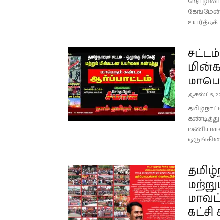
தொழிலாளர்
கேங்மேன
உயர்த்தக்..
சட்டம்
மின்
மாபெர
ஆகஸ்ட் 5, 2
தமிழ்நாட்
கண்டித்து
மணியளவி
ஒருங்கிண
தமிழ்ந
மற்று
மாவட்
கட்சி