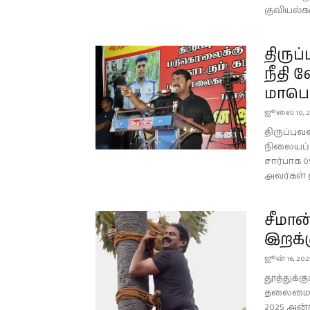
குவியல்க
திருப
நீதி
மாபெர
ஜூலை 10, 2
திருப்புவ
நிலையப் 
சார்பாக 0
அவர்கள் 
சீமான
இறக்க
ஜூன் 16, 202
தூத்துக்க
தலைமை ஒர
2025 அன்