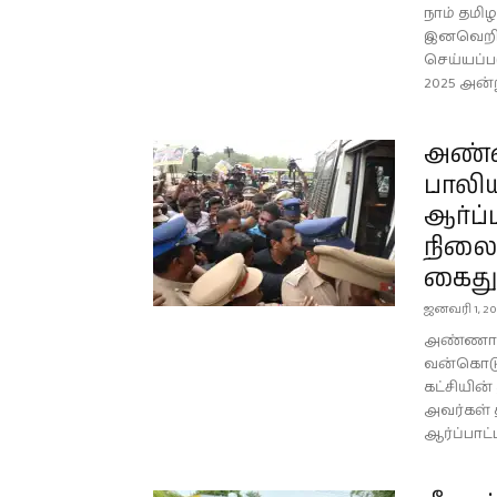
நாம் தமிழ
இனவெறிக்
செய்யப்பட
2025 அன்ற
அண்
பாலி
ஆர்ப்
நிலை
கைது
ஜனவரி 1, 20
அண்ணா ப
வன்கொடும
கட்சியின
அவர்கள் 
ஆர்ப்பாட்