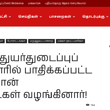
ப்பினர் சேர்க்கை
மக்களரசு
புதியதொரு தேசம் செய்வோம்!
கட்சி
செய்திகள்
பாசறைகள்
தொடர்புக்கு
கள்
போராட்டங்கள்
மருத்துவப் பாசறை
மக்கள் நலப் பணிகள்
 துயர்துடைப்புப்
ல் பாதிக்கப்பட்ட
மான்
கள் வழங்கினார்!
764