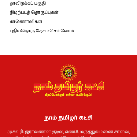
தரவிறக்கப் பகுதி
நிழற்படத் தொகுப்புகள்
காணொலிகள்
புதியதொரு தேசம் செய்வோம்
நாம் தமிழர் கட்சி
முகவரி: இராவணன் குடில், எண்.8. மருத்துவமனை சாலை,