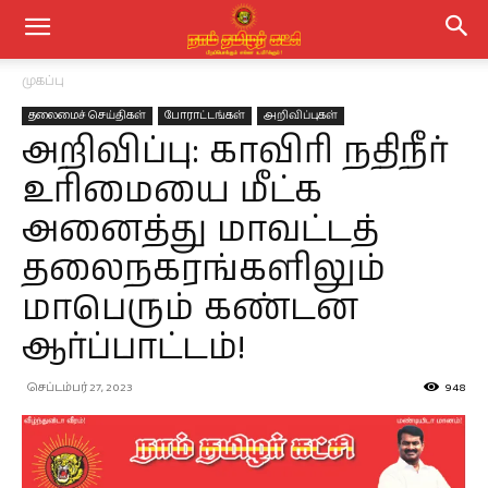
முகப்பு
தலைமைச் செய்திகள்
போராட்டங்கள்
அறிவிப்புகள்
அறிவிப்பு: காவிரி நதிநீர்
உரிமையை மீட்க
அனைத்து மாவட்டத்
தலைநகரங்களிலும்
மாபெரும் கண்டன
ஆர்ப்பாட்டம்!
செப்டம்பர் 27, 2023
948