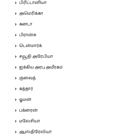
பிரிட்டானியா
அமெரிக்கா
கனடா
பிரான்சு
டென்மார்க்
சவூதி அரேபியா
ஐக்கிய அரபு அமீரகம்
குவைத்
கத்தார்
ஓமன்
பக்ரைன்
மலேசியா
ஆஸ்திரேலியா