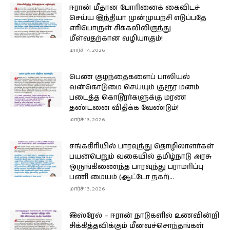
ஈரான் மீதான போரினைக் கைவிடச்
செய்ய இந்தியா முன்முயற்சி எடுப்பதே
எரிபொருள் சிக்கலிலிருந்து
மீள்வதற்கான வழியாகும்!
மார்ச் 14, 2026
பெண் குழந்தைகளைப் பாலியல்
வன்கொடுமை செய்யும் குரூர மனம்
படைத்த கொடூரர்களுக்கு மரண
தண்டனை விதிக்க வேண்டும்!
மார்ச் 13, 2026
சங்ககிரியில் பாரவுந்து தொழிலாளர்கள்
பயன்பெறும் வகையில் தமிழ்நாடு அரசு
ஒருங்கிணைந்த பாரவுந்து பராமரிப்பு
பணி மையம் (ஆட்டோ நகர்)...
மார்ச் 13, 2026
இஸ்ரேல் – ஈரான் நாடுகளில் உணவின்றி
சிக்கித்தவிக்கும் மீனவச்சொந்தங்கள்