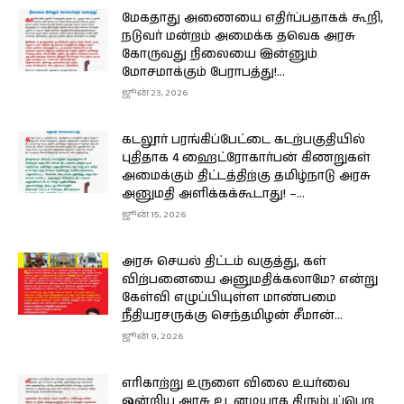
மேகதாது அணையை எதிர்ப்பதாகக் கூறி,
நடுவர் மன்றம் அமைக்க தவெக அரசு
கோருவது நிலையை இன்னும்
மோசமாக்கும் பேராபத்து!...
ஜூன் 23, 2026
கடலூர் பரங்கிப்பேட்டை கடற்பகுதியில்
புதிதாக 4 ஹைட்ரோகார்பன் கிணறுகள்
அமைக்கும் திட்டத்திற்கு தமிழ்நாடு அரசு
அனுமதி அளிக்கக்கூடாது! –...
ஜூன் 15, 2026
அரசு செயல் திட்டம் வகுத்து, கள்
விற்பனையை அனுமதிக்கலாமே? என்று
கேள்வி எழுப்பியுள்ள மாண்பமை
நீதியரசருக்கு செந்தமிழன் சீமான்...
ஜூன் 9, 2026
எரிகாற்று உருளை விலை உயர்வை
ஒன்றிய அரசு உடனடியாக திரும்பப்பெற