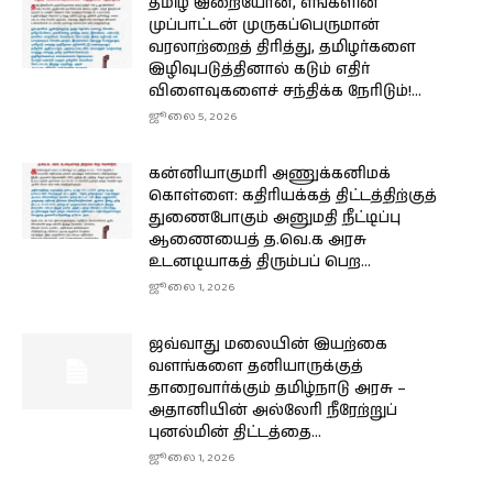
தமிழ் இறையோன், எங்களின்
முப்பாட்டன் முருகப்பெருமான்
வரலாற்றைத் திரித்து, தமிழர்களை
இழிவுபடுத்தினால் கடும் எதிர்
விளைவுகளைச் சந்திக்க நேரிடும்!...
ஜூலை 5, 2026
கன்னியாகுமரி அணுக்கனிமக்
கொள்ளை: கதிரியக்கத் திட்டத்திற்குத்
துணைபோகும் அனுமதி நீட்டிப்பு
ஆணையைத் த.வெ.க அரசு
உடனடியாகத் திரும்பப் பெற...
ஜூலை 1, 2026
ஜவ்வாது மலையின் இயற்கை
வளங்களை தனியாருக்குத்
தாரைவார்க்கும் தமிழ்நாடு அரசு –
அதானியின் அல்லேரி நீரேற்றுப்
புனல்மின் திட்டத்தை...
ஜூலை 1, 2026