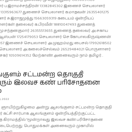
 ப.இராமச்சந்திரன் 13382845302 இணைச் செயலாளர்
் 13315963677 துணைச் செயலாளர் க.மாதவன் 26355401275
் சு.இராஜமுத்து 15663059319 கடையம் ஒன்றியப்
ளர்கள் தலைவர் க.பிரவீன் 18810047493 துணைத்
ு.சந்தனகுமார் 26355513655 துணைத் தலைவர் அ.சகாய
ஆஸ்பன் 17254179053 செயலாளர் செ.கோபாலகிருஷ்ணன்
857 இணைச் செயலாளர் அ.முஹம்மது பைசல் 17992618502
செயலாளர் அ.கலைச்செல்வம் 26529484021 பொருளாளர்
கர் 10509614352 மேற்காண் அனைவரும் நாம் தமிழர்...
குளம் சட்டமன்ற தொகுதி
ரும் இலவச கண் பரிசோதனை
்
, 2022
22 ஞாயிற்றுகிழமை அன்று ஆலங்குளம் சட்டமன்ற தொகுதி
ர் கட்சி சார்பாக ஆலங்குளம் ஒன்றியத்திற்குட்பட்ட
ை கிராமத்தில் "மூன்றாவது இலவச கண் பரிசோதனை
" நடைபெற்றது. பொதுமக்கள் அனைவரும் முகாமில்