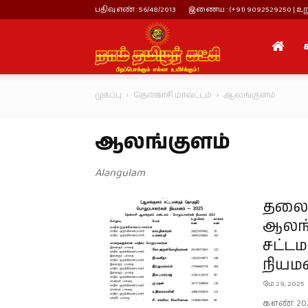
பதிவு எண் : 56/48/2013
இணைய : (+91) 9092529250 | உறு
நாம்
முகப்பு
தென்காசி மாவட்டம்
ஆலங்குளம்
தமிழர்
ஆலங்குளம்
கட்சி
Alangulam
தலைம
ஆலங்
சட்டம
நியம
மே 29, 2025
க.எண்: 20