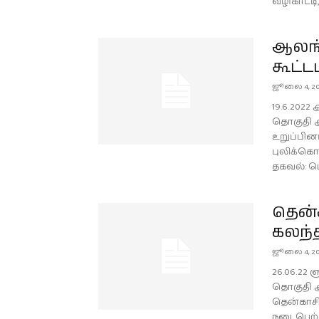
வழிகாட்டி,
ஆலங்
கூட்டம
ஜூலை 4, 2
19.6.202
தொகுதி ஆ
உறுப்பின
புலிக்கொட
தகவல்: பொ
தென்
கலந்த
ஜூலை 4, 2
26.06.22
தொகுதி அ
தென்காசி
நடைபெற்