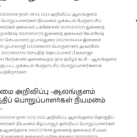
3
23020058 நாள்: 08.02.2023 அறிவிப்பு: ஆலங்குளம்
 பொறுப்பாளர்கள் நியமனம் முக்கூடல் பேரூராட்சிப்
ாளர்கள் தலைவர் ப.கணேசன் 26355620333 துணைத்
ு.சுரேஷ் 16690994729 துணைத் தலைவர் வே.சுரேஷ்
057 செயலாளர் மு.பால்துரை 26529096444 இணைச்
 மு.பாலாஜி 12323888259 பொருளாளர் அ.வர்கீஸ்
் 26529893730 செய்தித் தொடர்பாளர் பீ.ஏசுராஜா
343 மேற்காண் அனைவரும் நாம் தமிழர் கட்சி – ஆலங்குளம்
ுட்பட்ட முக்கூடல் பேரூராட்சிப் பொறுப்பாளர்களாக
படுகிறார்கள்....
ை அறிவிப்பு -ஆலங்குளம்
திப் பொறுப்பாளர்கள் நியமனம்
22
22120541 நாள்: 02.12.2022 அறிவிப்பு: ஆலங்குளம் தொகுதிப்
ளர்கள் நியமனம் கீழப்பாவூர் ஒன்றியப் பொறுப்பாளர்கள்
.ஆனந்தராசு 24527277848 துணைத் தலைவர் சீ.பவுல்
625 துணைத் தலைவர் மு.ஜெபத்துரை 13690091926