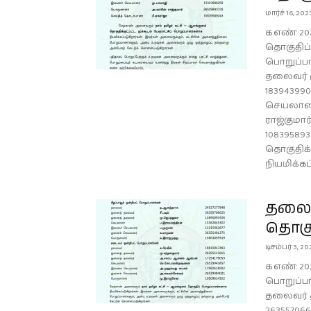
மார்ச் 16, 202
க.எண்: 20
தொகுதிப்
பொறுப்ப
தலைவர் ம
18394399
செயலாளர்
ராஜ்குமார
10839589
தொகுதிக்க
நியமிக்கப்
தலைம
தொகு
டிசம்பர் 3, 20
க.எண்: 20
பொறுப்பா
தலைவர் த
26355706