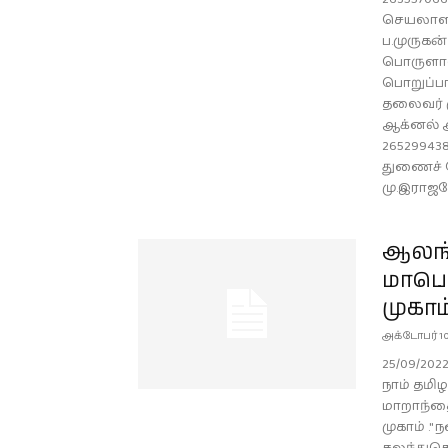
செயலாளர்
ப.முருகன
பொருளாளர
பொறுப்பா
தலைவர் ம
ஆக்னல் 
26529943
துணைச் 
மு.இராஜசே
ஆலங்
மாபெ
முகாம
அக்டோபர் 10
25/09/20
நாம் தமிழ
மாறாந்த
முகாம் .