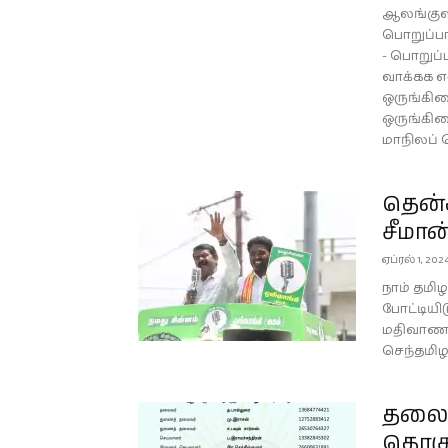
ஆலங்குளம
பொறுப்பா
- பொறுப்
வாக்கக 
ஒருங்கிணை
ஒருங்கிண
மாநிலப் 
தென்க
சீமான
ஏப்ரல் 1, 202
நாம் தமிழ
போட்டியி
மதிவாணன
செந்தமிழ
தலைம
தொகு