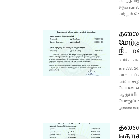
செந்தமிழ
சுந்தரபாண
மற்றும் தெ
தலைம
மேற்க
நியம
மார்ச் 25, 20
க.எண்: 20
மாவட்டப்
அம்பாசமு
செயலாளர்
ஆ.முப்பி
பொறுப்பா
அனைவரும் 
தலைம
தொகு