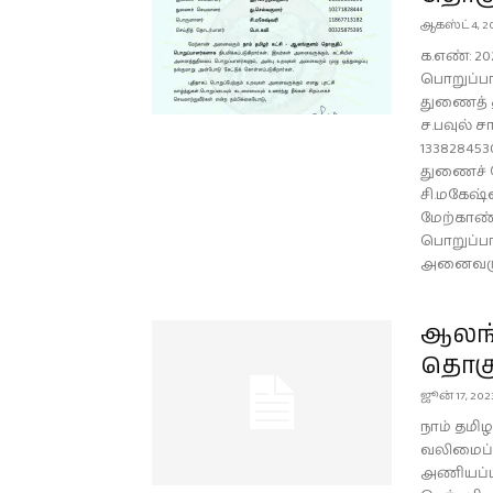
ஆகஸ்ட் 4, 2
க.எண்: 20
பொறுப்பா
துணைத் த
ச.பவுல் 
13382845
துணைச் ச
சி.மகேஷ்வ
மேற்காண்
பொறுப்பா
அனைவருக்க
ஆலங்
தொகுத
ஜூன் 17, 202
நாம் தமிழ
வலிமைப்பட
அணியப்ப