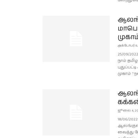
கலந்துகொ
ஆலங்
மாபெ
முகாம
அக்டோபர் 8,
25/09/20
நாம் தமிழ
புதுப்பட
முகாம் ."
ஆலங்
கக்கன
ஜூலை 4, 2
18/06/20
ஆலங்குளம
வைத்து ந