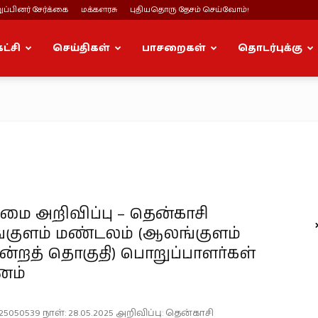
ப்பினர் சேர்க்கை
மக்களரசு
புதியதொரு தேசம் செய்வோம்!
கட்சி
செய்திகள்
பாசறைகள்
தொடர்புக்கு
ை அறிவிப்பு – தென்காசி
குளம் மண்டலம் (ஆலங்குளம்
ன்றத் தொகுதி) பொறுப்பாளர்கள்
னம்
25050539 நாள்: 28.05.2025 அறிவிப்பு: தென்காசி