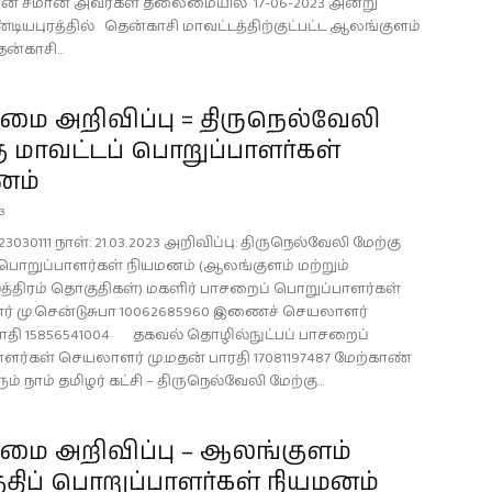
ன் சீமான் அவர்கள் தலைமையில் 17-06-2023 அன்று
்டியபுரத்தில் தென்காசி மாவட்டத்திற்குட்பட்ட ஆலங்குளம்
ன்காசி...
ை அறிவிப்பு = திருநெல்வேலி
ு மாவட்டப் பொறுப்பாளர்கள்
னம்
23
23030111 நாள்: 21.03.2023 அறிவிப்பு: திருநெல்வேலி மேற்கு
 பொறுப்பாளர்கள் நியமனம் (ஆலங்குளம் மற்றும்
த்திரம் தொகுதிகள்) மகளிர் பாசறைப் பொறுப்பாளர்கள்
 மு.சென்டுசுபா 10062685960 இணைச் செயலாளர்
டாதி 15856541004 தகவல் தொழில்நுட்பப் பாசறைப்
ளர்கள் செயலாளர் மு.மதன் பாரதி 17081197487 மேற்காண்
நாம் தமிழர் கட்சி – திருநெல்வேலி மேற்கு...
ை அறிவிப்பு – ஆலங்குளம்
திப் பொறுப்பாளர்கள் நியமனம்