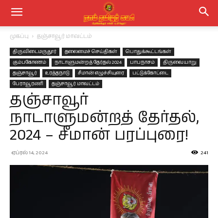
முகப்பு
தஞ்சாவூர் மாவட்டம்
திருவிடைமருதூர்
தலைமைச் செய்திகள்
பொதுக்கூட்டங்கள்
கும்பகோணம்
நாடாளுமன்றத் தேர்தல் 2024
பாபநாசம்
திருவையாறு
தஞ்சாவூர்
உரத்தநாடு
சீமான் எழுச்சியுரை
பட்டுக்கோட்டை
பேராவூரணி
தஞ்சாவூர் மாவட்டம்
தஞ்சாவூர்
நாடாளுமன்றத் தேர்தல்,
2024 – சீமான் பரப்புரை!
ஏப்ரல் 14, 2024
241