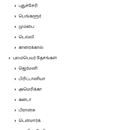
புதுச்சேரி
பெங்களூர்
மும்பை
டெல்லி
காரைக்கால்
புலம்பெயர் தேசங்கள்
ஜெர்மனி
பிரிட்டானியா
அமெரிக்கா
கனடா
பிரான்சு
டென்மார்க்