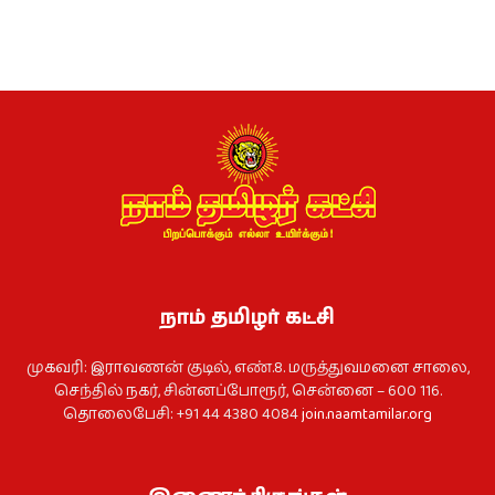
நாம் தமிழர் கட்சி
முகவரி: இராவணன் குடில், எண்.8. மருத்துவமனை சாலை,
செந்தில் நகர், சின்னப்போரூர், சென்னை – 600 116.
தொலைபேசி: +91 44 4380 4084
join.naamtamilar.org