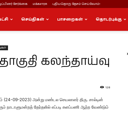
ப்பினர் சேர்க்கை
மக்களரசு
புதியதொரு தேசம் செய்வோம்!
கட்சி
செய்திகள்
பாசறைகள்
தொடர்புக்கு
வுகள்
தொகுதி கலந்தாய்வு
128
்டம் (24-09-2023) அன்று மண்டல செயலாளர் திரு. சால்டின்
ம் நாடாளுமன்றத் தேர்தலில் எப்படி களப்பணி ஆற்ற வேண்டும்