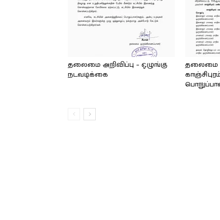
தலைமை அறிவிப்பு – ஒழுங்கு
தலைமை அற
நடவடிக்கை
காஞ்சிபுர
பொறுப்பாள