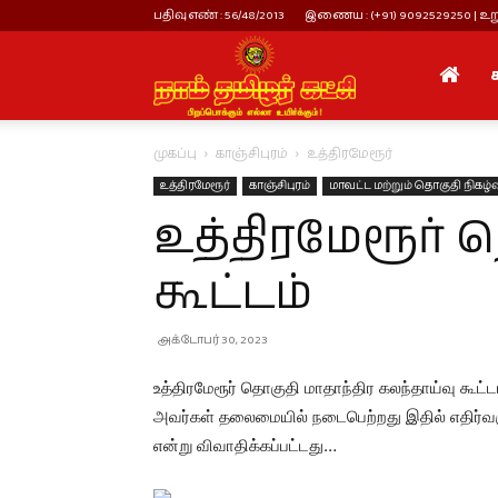
பதிவு எண் : 56/48/2013
இணைய : (+91) 9092529250 | உறு
நாம்
முகப்பு
காஞ்சிபுரம்
உத்திரமேரூர்
தமிழர்
உத்திரமேரூர்
காஞ்சிபுரம்
மாவட்ட மற்றும் தொகுதி நிகழ்
உத்திரமேரூர் 
கட்சி
கூட்டம்
அக்டோபர் 30, 2023
உத்திரமேரூர் தொகுதி மாதாந்திர கலந்தாய்வு கூட
அவர்கள் தலைமையில் நடைபெற்றது இதில் எதிர்வரு
என்று விவாதிக்கப்பட்டது…