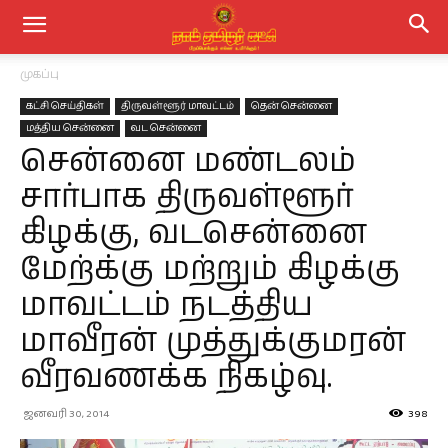
முகப்பு
கட்சி செய்திகள்
திருவள்ளூர் மாவட்டம்
தென் சென்னை
மத்திய சென்னை
வட சென்னை
சென்னை மண்டலம்
சார்பாக திருவள்ளூர்
கிழக்கு, வடசென்னை
மேற்க்கு மற்றும் கிழக்கு
மாவட்டம் நடத்திய
மாவீரன் முத்துக்குமரன்
வீரவணக்க நிகழ்வு.
ஜனவரி 30, 2014
398