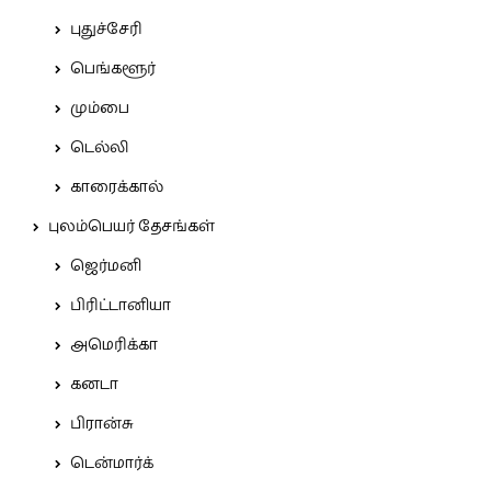
புதுச்சேரி
பெங்களூர்
மும்பை
டெல்லி
காரைக்கால்
புலம்பெயர் தேசங்கள்
ஜெர்மனி
பிரிட்டானியா
அமெரிக்கா
கனடா
பிரான்சு
டென்மார்க்