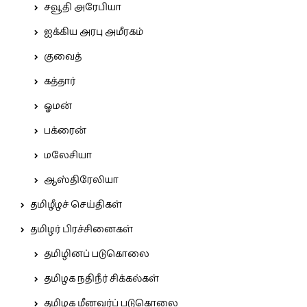
சவூதி அரேபியா
ஐக்கிய அரபு அமீரகம்
குவைத்
கத்தார்
ஓமன்
பக்ரைன்
மலேசியா
ஆஸ்திரேலியா
தமிழீழச் செய்திகள்
தமிழர் பிரச்சினைகள்
தமிழினப் படுகொலை
தமிழக நதிநீர் சிக்கல்கள்
தமிழக மீனவர்ப் படுகொலை