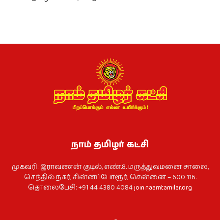
நாம் தமிழர் கட்சி
முகவரி: இராவணன் குடில், எண்.8. மருத்துவமனை சாலை,
செந்தில் நகர், சின்னப்போரூர், சென்னை – 600 116.
தொலைபேசி: +91 44 4380 4084
join.naamtamilar.org