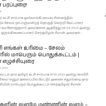
் பரப்புரை!
4
ர் கட்சி சார்பாக ஒலிவாங்கி (மைக்) சின்னத்தில்
டும் சேலம் நாடாளுமன்றத் தொகுதி வெற்றி வேட்பாளர்
ர் க.மனோஜ்குமார் அவர்களை ஆதரித்து 08-04-2024 அன்று
ுங்கிணைப்பாளர் செந்தமிழன் சீமான் அவர்கள்...
ி எங்கள் உரிமை – சேலம்
ூரில் மாபெரும் பொதுக்கூட்டம் |
் எழுச்சியுரை
, 2023
ட்டம் நாம் தமிழர் கட்சி சார்பாக 19-10-2023 அன்று "காவிரி
ரிமை" எனும் தலைப்பில் மேட்டூர் அணை சதுரங்காடி நாம்
்சியின் மாபெரும் பொதுக்கூட்டம் செந்தமிழன் சீமான்
ளின் வளமே மண்ணின் வளம் –