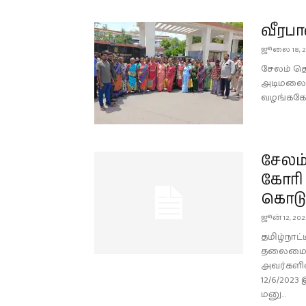
வீரபா
ஜூலை 18, 2
சேலம் தெற
அடிமலைப்ப
வழங்ககோர
சேலம்
கோரி
கொடுக
ஜூன் 12, 202
தமிழ்நாட
தலைமை ஒ
அவர்களின
12/6/2023
மனு...