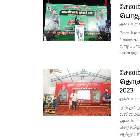
சேலம்
பொதுக
அக்டோபர் 19
சேலம் மாவ
"மலைகளி
வாழப்பாடி
மாபெரும் 
சேலம்
தொகுத
2023!
அக்டோபர் 19
நாம் தமிழ
வலிமைப்பட
அணியப்ப
செந்தமிழ
ஆத்தூர் (