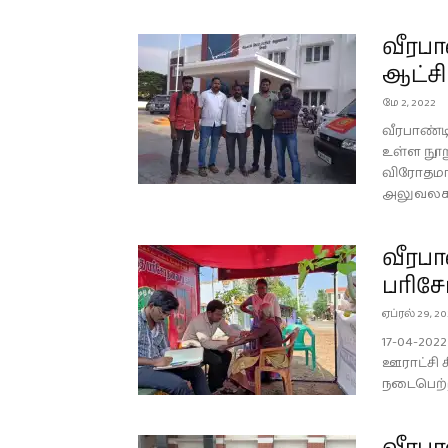
வீரபா
ஆட்சி
மே 2, 2022
வீரபாண்டி
உள்ள நூ
விரோதமாக
அலுவலகத்த
வீரபா
பரிச
ஏப்ரல் 29, 2
17-04-20
ஊராட்சி 
நடைபெற்