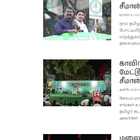
சீமான
ஏப்ரல் 9, 202
நாம் தமிழ
போட்டியி
மருத்துவ
தலைமை ஒர
காவிர
மேட்ட
சீமான
அக்டோபர் 20
சேலம் மாவ
எங்கள் உ
தமிழர் கட
அவர்கள்...
மலைக