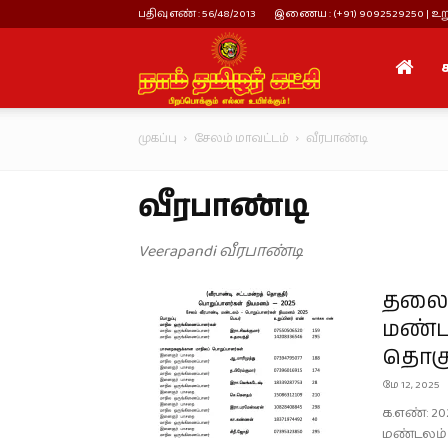
பதிவு எண் : 56/48/2013
இணைய : (+91) 9092529250 | உறு
நாம்
முகப்பு
சேலம் மாவட்டம்
வீரபாண்டி
தமிழர்
வீரபாண்டி
கட்சி
Veerapandi வீரபாண்டி
தலைம
மண்டல
தொகு
மே 12, 2025
க.எண்: 20
மண்டலம் 