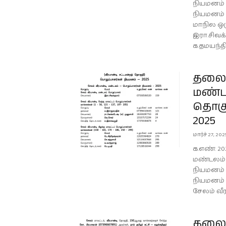
நியமனம் 
நியமனம் 
மாநில ஒ
இரா.சிவக
க.தமயந்த
தலைம
மண்டல
தொகுத
2025
மார்ச் 27, 202
க.எண்: 20
மண்டலம் 
நியமனம் 
நியமனம் 
சேலம் வீர
தலைம