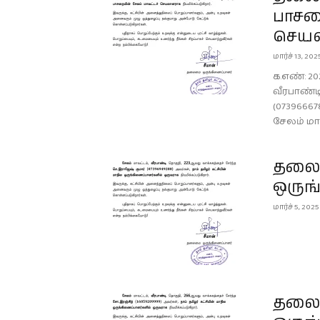
பாசற
செயல
மார்ச் 13, 202
க.எண்: 20
வீரபாண்ட
(07396667
சேலம் மாவ
தலைம
ஒருங
மார்ச் 5, 2025
.
தலைம