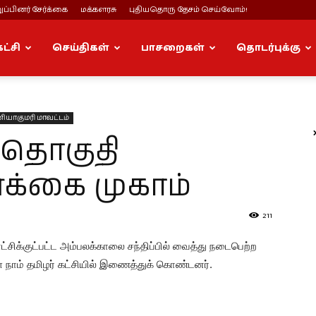
ப்பினர் சேர்க்கை
மக்களரசு
புதியதொரு தேசம் செய்வோம்!
கட்சி
செய்திகள்
பாசறைகள்
தொடர்புக்கு
ியாகுமரி மாவட்டம்
தொகுதி
ர்க்கை முகாம்
211
ிக்குட்பட்ட அம்பலக்காலை சந்திப்பில் வைத்து நடைபெற்ற
ளை நாம் தமிழர் கட்சியில் இணைத்துக் கொண்டனர்.