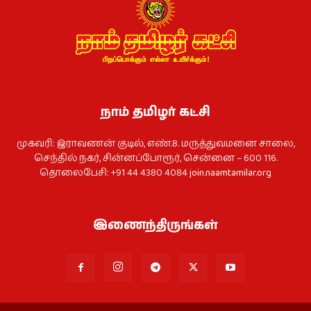
நாம் தமிழர் கட்சி
முகவரி: இராவணன் குடில், எண்.8. மருத்துவமனை சாலை,
செந்தில் நகர், சின்னப்போரூர், சென்னை – 600 116.
தொலைபேசி: +91 44 4380 4084
join.naamtamilar.org
இணைந்திருங்கள்