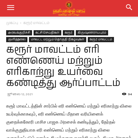
முகப்பு
கரூர் மாவட்டம்
அரவக்குறிச்சி
கட்சி செய்திகள்
கரூர்
கிருஷ்ணராயபுரம்
குளித்தலை
மாவட்ட மற்றும் தொகுதி நிகழ்வுகள்
கரூர் மாவட்டம்
கரூர் மாவட்டம் எரி
எண்ணெய் மற்றும்
எரிகாற்று உயர்வை
கண்டித்து ஆர்ப்பாட்டம்
ஜூலை 12, 2021
94
கரூர் மாவட்டத்தின் சார்பில் எரி எண்ணெய் மற்றும் எரிகாற்று விலை
உயர்வுக்காகவும், எரி எண்ணெய் மீதான வரியினைக்
குறைக்ககோரி பாசிச பாஜக அரசைக் கண்டித்தும், தேர்தல்
வாக்குறுதியாக எரி எண்ணெய் மற்றும் எரிகாற்று விலை
குறைக்கப்படும் எனக்கூறி மக்களை ஏமாற்றி வரும் திமுக அரசைக்