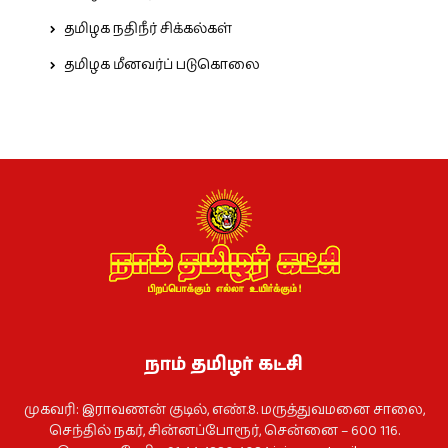
தமிழக நதிநீர் சிக்கல்கள்
தமிழக மீனவர்ப் படுகொலை
நாம் தமிழர் கட்சி
முகவரி: இராவணன் குடில், எண்.8. மருத்துவமனை சாலை,
செந்தில் நகர், சின்னப்போரூர், சென்னை – 600 116.