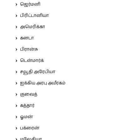
ஜெர்மனி
பிரிட்டானியா
அமெரிக்கா
கனடா
பிரான்சு
டென்மார்க்
சவூதி அரேபியா
ஐக்கிய அரபு அமீரகம்
குவைத்
கத்தார்
ஓமன்
பக்ரைன்
மலேசியா