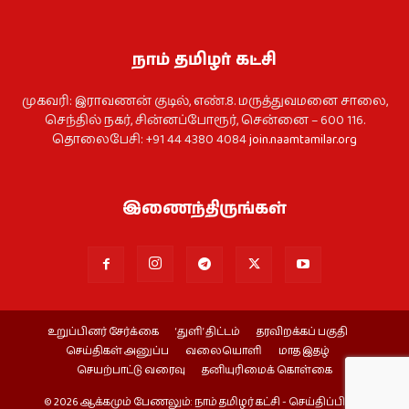
நாம் தமிழர் கட்சி
முகவரி: இராவணன் குடில், எண்.8. மருத்துவமனை சாலை,
செந்தில் நகர், சின்னப்போரூர், சென்னை – 600 116.
தொலைபேசி: +91 44 4380 4084
join.naamtamilar.org
இணைந்திருங்கள்
உறுப்பினர் சேர்க்கை
‘துளி’ திட்டம்
தரவிறக்கப் பகுதி
செய்திகள் அனுப்ப
வலையொளி
மாத இதழ்
செயற்பாட்டு வரைவு
தனியுரிமைக் கொள்கை
© 2026 ஆக்கமும் பேணலும்: நாம் தமிழர் கட்சி - செய்திப்பிரிவு