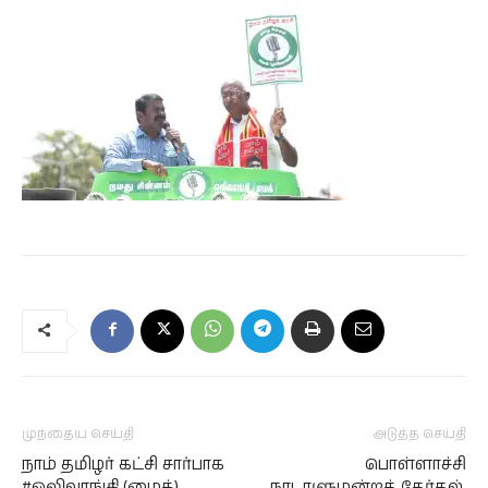
முந்தைய செய்தி
அடுத்த செய்தி
நாம் தமிழர் கட்சி சார்பாக
பொள்ளாச்சி
#ஒலிவாங்கி (மைக்)
நாடாளுமன்றத் தேர்தல்,