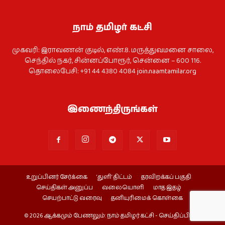
நாம் தமிழர் கட்சி
முகவரி: இராவணன் குடில், எண்.8. மருத்துவமனை சாலை,
செந்தில் நகர், சின்னப்போரூர், சென்னை – 600 116.
தொலைபேசி: +91 44 4380 4084
join.naamtamilar.org
இணைந்திருங்கள்
உறுப்பினர் சேர்க்கை
‘துளி’ திட்டம்
தரவிறக்கப் பகுதி
செய்திகள் அனுப்ப
வலையொளி
மாத இதழ்
செயற்பாட்டு வரைவு
தனியுரிமைக் கொள்கை
© 2026 ஆக்கமும் பேணலும்: நாம் தமிழர் கட்சி - செய்திப்பிரிவு