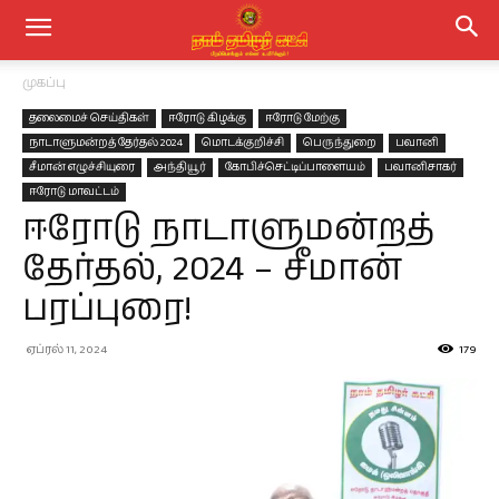
முகப்பு
தலைமைச் செய்திகள்
ஈரோடு கிழக்கு
ஈரோடு மேற்கு
நாடாளுமன்றத் தேர்தல் 2024
மொடக்குறிச்சி
பெருந்துறை
பவானி
சீமான் எழுச்சியுரை
அந்தியூர்
கோபிச்செட்டிப்பாளையம்
பவானிசாகர்
ஈரோடு மாவட்டம்
ஈரோடு நாடாளுமன்றத்
தேர்தல், 2024 – சீமான்
பரப்புரை!
ஏப்ரல் 11, 2024
179