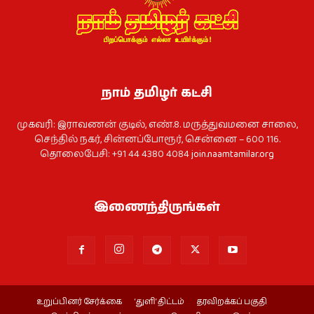
நாம் தமிழர் கட்சி
முகவரி: இராவணன் குடில், எண்.8. மருத்துவமனை சாலை,
செந்தில் நகர், சின்னப்போரூர், சென்னை – 600 116.
தொலைபேசி: +91 44 4380 4084
join.naamtamilar.org
இணைந்திருங்கள்
உறுப்பினர் சேர்க்கை
‘துளி’ திட்டம்
தரவிறக்கப் பகுதி