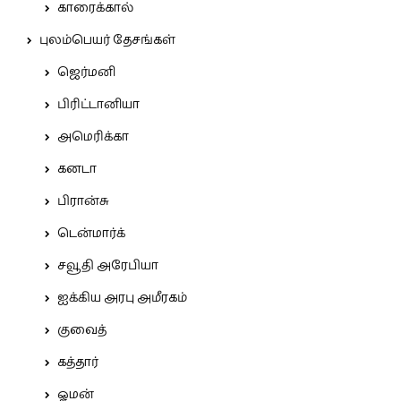
காரைக்கால்
புலம்பெயர் தேசங்கள்
ஜெர்மனி
பிரிட்டானியா
அமெரிக்கா
கனடா
பிரான்சு
டென்மார்க்
சவூதி அரேபியா
ஐக்கிய அரபு அமீரகம்
குவைத்
கத்தார்
ஓமன்