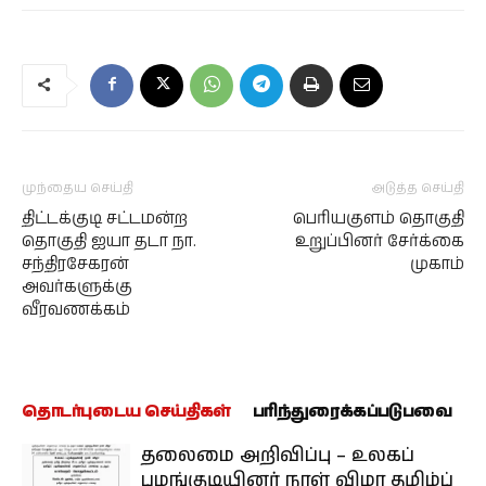
முந்தைய செய்தி
அடுத்த செய்தி
திட்டக்குடி சட்டமன்ற
பெரியகுளம் தொகுதி
தொகுதி ஐயா தடா நா.
உறுப்பினர் சேர்க்கை
சந்திரசேகரன்
முகாம்
அவர்களுக்கு
வீரவணக்கம்
தொடர்புடைய செய்திகள்
பரிந்துரைக்கப்படுபவை
தலைமை அறிவிப்பு – உலகப்
பழங்குடியினர் நாள் விழா தமிழ்ப்