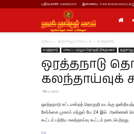
பதிவு எண் : 56/48/2013
இணைய : (+91) 9092529250 | உறு
நாம்
முகப்பு
தஞ்சாவூர் மாவட்டம்
உரத்தநாடு
தமிழர்
உரத்தநாடு
மாவட்ட மற்றும் தொகுதி நிகழ்வுகள்
தஞ்சாவூர
ஒரத்தநாடு தொக
கட்சி
கலந்தாய்வுக் க
மே 2, 2023
ஒரத்தநாடு சட்டமன்றத் தொகுதி வடக்கு ஒன்றியத்திற
சேர்க்கை முகாம் மற்றும் மே 24 இல் அண்ணன் ச
கூட்டம் பற்றிய கலந்தாய்வு கூட்டம் நடைபெற்றது.