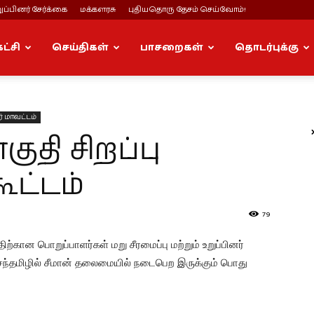
ப்பினர் சேர்க்கை
மக்களரசு
புதியதொரு தேசம் செய்வோம்!
கட்சி
செய்திகள்
பாசறைகள்
தொடர்புக்கு
் மாவட்டம்
ுதி சிறப்பு
ூட்டம்
79
்கான பொறுப்பாளர்கள் மறு சீரமைப்பு மற்றும் உறுப்பினர்
ெந்தமிழில் சீமான் தலைமையில் நடைபெற இருக்கும் பொது