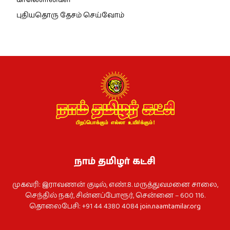
புதியதொரு தேசம் செய்வோம்
நாம் தமிழர் கட்சி
முகவரி: இராவணன் குடில், எண்.8. மருத்துவமனை சாலை,
செந்தில் நகர், சின்னப்போரூர், சென்னை – 600 116.
தொலைபேசி: +91 44 4380 4084
join.naamtamilar.org