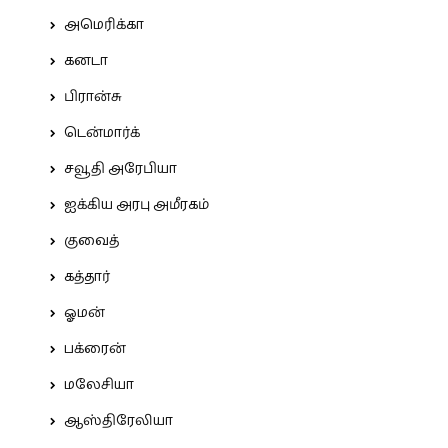
அமெரிக்கா
கனடா
பிரான்சு
டென்மார்க்
சவூதி அரேபியா
ஐக்கிய அரபு அமீரகம்
குவைத்
கத்தார்
ஓமன்
பக்ரைன்
மலேசியா
ஆஸ்திரேலியா