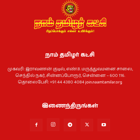
நாம் தமிழர் கட்சி
முகவரி: இராவணன் குடில், எண்.8. மருத்துவமனை சாலை,
செந்தில் நகர், சின்னப்போரூர், சென்னை – 600 116.
தொலைபேசி: +91 44 4380 4084
join.naamtamilar.org
இணைந்திருங்கள்