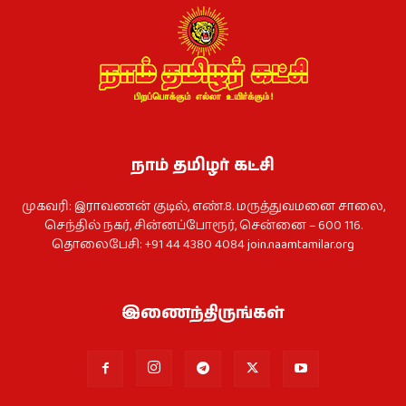
நாம் தமிழர் கட்சி
முகவரி: இராவணன் குடில், எண்.8. மருத்துவமனை சாலை,
செந்தில் நகர், சின்னப்போரூர், சென்னை – 600 116.
தொலைபேசி: +91 44 4380 4084
join.naamtamilar.org
இணைந்திருங்கள்