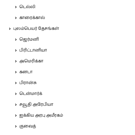
டெல்லி
காரைக்கால்
புலம்பெயர் தேசங்கள்
ஜெர்மனி
பிரிட்டானியா
அமெரிக்கா
கனடா
பிரான்சு
டென்மார்க்
சவூதி அரேபியா
ஐக்கிய அரபு அமீரகம்
குவைத்