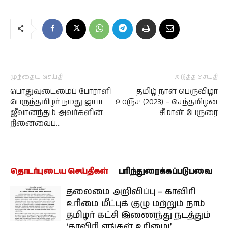
முந்தைய செய்தி
அடுத்த செய்தி
பொதுவுடைமைப் போராளி
தமிழ் நாள் பெருவிழா
பெருந்தமிழர் நமது ஐயா
௨௦௫௪ (2023) – செந்தமிழன்
ஜீவானந்தம் அவர்களின்
சீமான் பேருரை
நினைவைப்…
தொடர்புடைய செய்திகள்
பரிந்துரைக்கப்படுபவை
தலைமை அறிவிப்பு – காவிரி
உரிமை மீட்புக் குழு மற்றும் நாம்
தமிழர் கட்சி இணைந்து நடத்தும்
‘காவிரி எங்கள் உரிமை!’