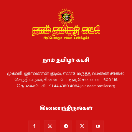
நாம் தமிழர் கட்சி
முகவரி: இராவணன் குடில், எண்.8. மருத்துவமனை சாலை,
செந்தில் நகர், சின்னப்போரூர், சென்னை – 600 116.
தொலைபேசி: +91 44 4380 4084
join.naamtamilar.org
இணைந்திருங்கள்