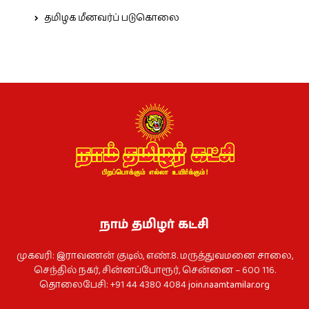
தமிழக மீனவர்ப் படுகொலை
நாம் தமிழர் கட்சி
முகவரி: இராவணன் குடில், எண்.8. மருத்துவமனை சாலை,
செந்தில் நகர், சின்னப்போரூர், சென்னை – 600 116.
தொலைபேசி: +91 44 4380 4084
join.naamtamilar.org