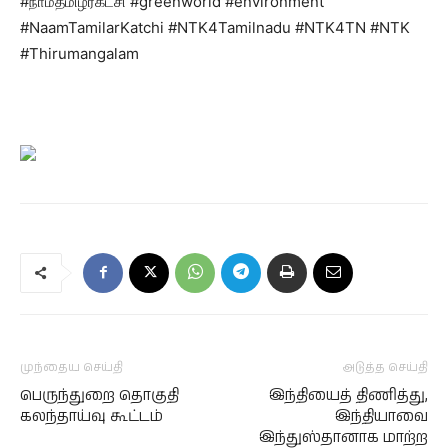
#நாம்தமிழர்கட்சி #greenworld #environment
#NaamTamilarKatchi #NTK4Tamilnadu #NTK4TN #NTK
#Thirumangalam
முந்தைய செய்தி
அடுத்த செய்தி
பெருந்துறை தொகுதி
இந்தியைத் திணித்து,
கலந்தாய்வு கூட்டம்
இந்தியாவை
இந்துஸ்தானாக மாற்ற