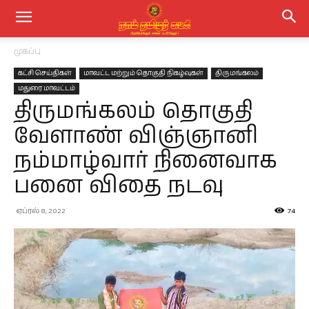
முகப்பு
கட்சி செய்திகள்
மாவட்ட மற்றும் தொகுதி நிகழ்வுகள்
திருமங்கலம்
மதுரை மாவட்டம்
திருமங்கலம் தொகுதி
வேளாண் விஞ்ஞானி
நம்மாழ்வார் நினைவாக
பனை விதை நடவு
ஏப்ரல் 8, 2022
74