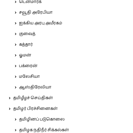
டென்மார்க்
சவூதி அரேபியா
ஐக்கிய அரபு அமீரகம்
குவைத்
கத்தார்
ஓமன்
பக்ரைன்
மலேசியா
ஆஸ்திரேலியா
தமிழீழச் செய்திகள்
தமிழர் பிரச்சினைகள்
தமிழினப் படுகொலை
தமிழக நதிநீர் சிக்கல்கள்