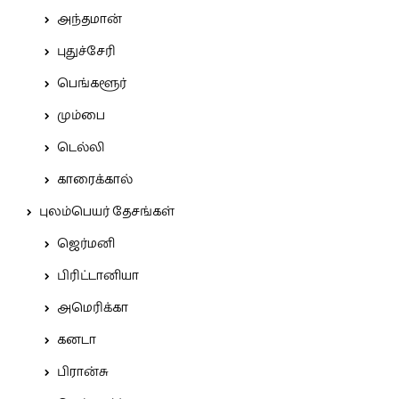
அந்தமான்
புதுச்சேரி
பெங்களூர்
மும்பை
டெல்லி
காரைக்கால்
புலம்பெயர் தேசங்கள்
ஜெர்மனி
பிரிட்டானியா
அமெரிக்கா
கனடா
பிரான்சு