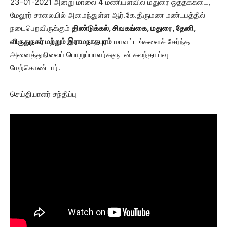
23-01-2021 அன்று மாலை 4 மணியளவில் மதுரை ஒத்தக்கடை,
மேலூர் சாலையில் அமைந்துள்ள ஆர்.கே.திருமண மண்டபத்தில்
நடைபெறவிருக்கும்
திண்டுக்கல், சிவகங்கை, மதுரை, தேனி,
விருதுநகர் மற்றும் இராமநாதபுரம்
மாவட்டங்களைச் சேர்ந்த
அனைத்துநிலைப் பொறுப்பாளர்களுடன் கலந்தாய்வு
மேற்கொண்டார்.
செய்தியாளர் சந்திப்பு