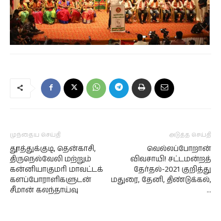
முந்தைய செய்தி
அடுத்த செய்தி
தூத்துக்குடி, தென்காசி,
வெல்லப்போறான்
திருநெல்வேலி மற்றும்
விவசாயி! சட்டமன்றத்
கன்னியாகுமரி மாவட்டக்
தேர்தல்-2021 குறித்து
களப்போராளிகளுடன்
மதுரை, தேனி, திண்டுக்கல்,
சீமான் கலந்தாய்வு
…