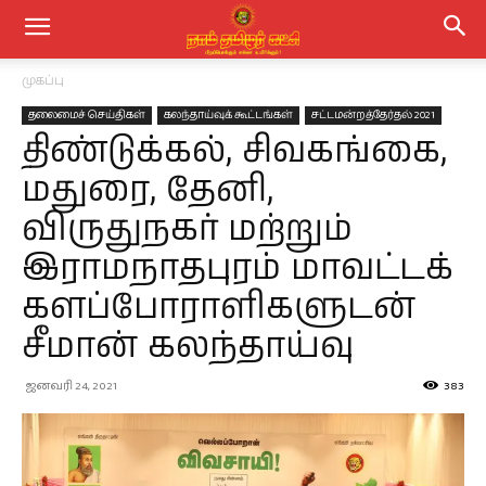
முகப்பு
தலைமைச் செய்திகள்
கலந்தாய்வுக் கூட்டங்கள்
சட்டமன்றத்தேர்தல் 2021
திண்டுக்கல், சிவகங்கை,
மதுரை, தேனி,
விருதுநகர் மற்றும்
இராமநாதபுரம் மாவட்டக்
களப்போராளிகளுடன்
சீமான் கலந்தாய்வு
ஜனவரி 24, 2021
383