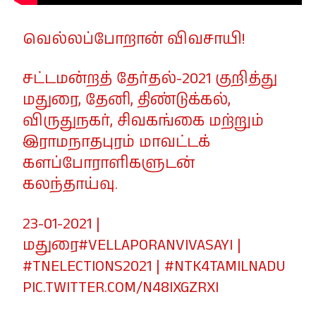
வெல்லப்போறான் விவசாயி!
சட்டமன்றத் தேர்தல்-2021 குறித்து
மதுரை, தேனி, திண்டுக்கல்,
விருதுநகர், சிவகங்கை மற்றும்
இராமநாதபுரம் மாவட்டக்
களப்போராளிகளுடன்
கலந்தாய்வு.
23-01-2021 |
மதுரை
#VELLAPORANVIVASAYI
|
#TNELECTIONS2021
|
#NTK4TAMILNADU
PIC.TWITTER.COM/N48IXGZRXI