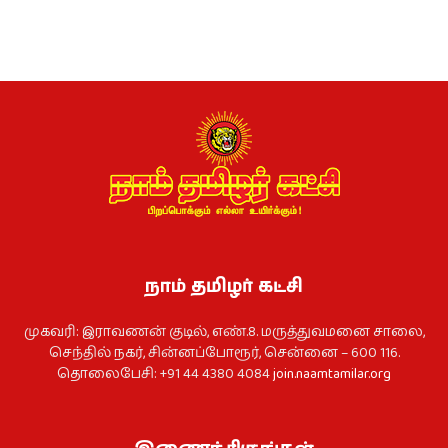
நாம் தமிழர் கட்சி
முகவரி: இராவணன் குடில், எண்.8. மருத்துவமனை சாலை,
செந்தில் நகர், சின்னப்போரூர், சென்னை – 600 116.
தொலைபேசி: +91 44 4380 4084
join.naamtamilar.org