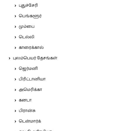
புதுச்சேரி
பெங்களூர்
மும்பை
டெல்லி
காரைக்கால்
புலம்பெயர் தேசங்கள்
ஜெர்மனி
பிரிட்டானியா
அமெரிக்கா
கனடா
பிரான்சு
டென்மார்க்