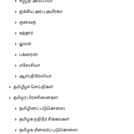
சவூதி அரேபியா
ஐக்கிய அரபு அமீரகம்
குவைத்
கத்தார்
ஓமன்
பக்ரைன்
மலேசியா
ஆஸ்திரேலியா
தமிழீழச் செய்திகள்
தமிழர் பிரச்சினைகள்
தமிழினப் படுகொலை
தமிழக நதிநீர் சிக்கல்கள்
தமிழக மீனவர்ப் படுகொலை