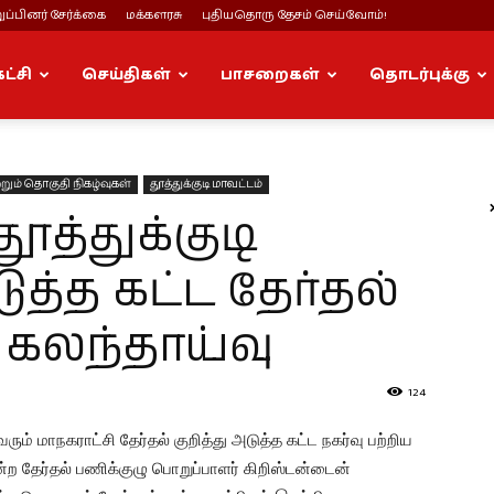
ப்பினர் சேர்க்கை
மக்களரசு
புதியதொரு தேசம் செய்வோம்!
கட்சி
செய்திகள்
பாசறைகள்
தொடர்புக்கு
றும் தொகுதி நிகழ்வுகள்
தூத்துக்குடி மாவட்டம்
தூத்துக்குடி
த்த கட்ட தேர்தல்
ு கலந்தாய்வு
124
ரும் மாநகராட்சி தேர்தல் குறித்து அடுத்த கட்ட நகர்வு பற்றிய
்ற தேர்தல் பணிக்குழு பொறுப்பாளர் கிறிஸ்டன்டைன்