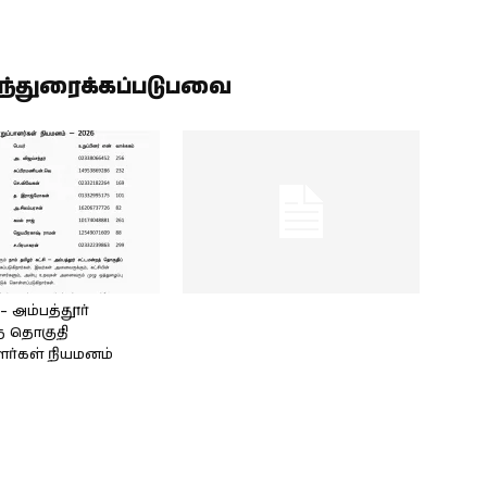
ிந்துரைக்கப்படுபவை
அம்பத்தூர்
் தொகுதி
ளர்கள் நியமனம்