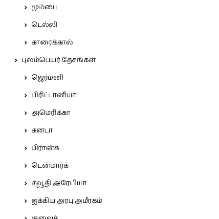
மும்பை
டெல்லி
காரைக்கால்
புலம்பெயர் தேசங்கள்
ஜெர்மனி
பிரிட்டானியா
அமெரிக்கா
கனடா
பிரான்சு
டென்மார்க்
சவூதி அரேபியா
ஐக்கிய அரபு அமீரகம்
குவைத்