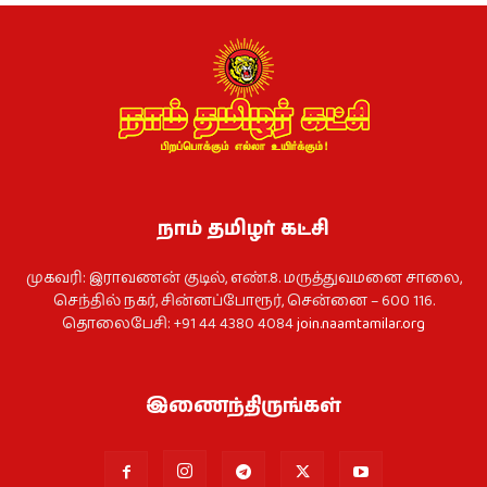
நாம் தமிழர் கட்சி
முகவரி: இராவணன் குடில், எண்.8. மருத்துவமனை சாலை,
செந்தில் நகர், சின்னப்போரூர், சென்னை – 600 116.
தொலைபேசி: +91 44 4380 4084
join.naamtamilar.org
இணைந்திருங்கள்