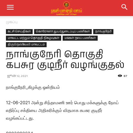
முகப்பு
கட்சி செய்திகள்
கொரோனா துயர்துடைப்புப் பணிகள்
நாங்குநேரி
மாவட்ட மற்றும் தொகுதி நிகழ்வுகள்
மக்கள் நலப் பணிகள்
திருநெல்வேலி மாவட்டம்
நாங்குநேரி தொகுதி
கபசுர குடிநீர் வழங்குதல்
ஜூன் 12, 2021
87
நாங்குநேரி_கிழக்கு ஒன்றியம்
12-06-2021 அன்று சிந்தாமணி ஊர் பொது மக்களுக்கு நோய்
எதிர்ப்பு சக்தியை அதிகரிக்கும் விதமாக கபசுர குடிநீர்
வழங்கப்பட்டது.