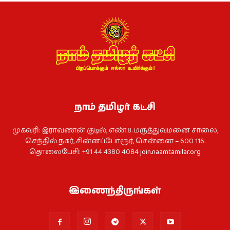
நாம் தமிழர் கட்சி
முகவரி: இராவணன் குடில், எண்.8. மருத்துவமனை சாலை,
செந்தில் நகர், சின்னப்போரூர், சென்னை – 600 116.
தொலைபேசி: +91 44 4380 4084
join.naamtamilar.org
இணைந்திருங்கள்