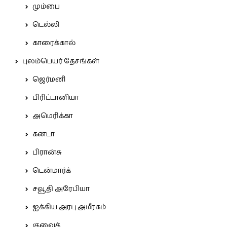
மும்பை
டெல்லி
காரைக்கால்
புலம்பெயர் தேசங்கள்
ஜெர்மனி
பிரிட்டானியா
அமெரிக்கா
கனடா
பிரான்சு
டென்மார்க்
சவூதி அரேபியா
ஐக்கிய அரபு அமீரகம்
குவைத்