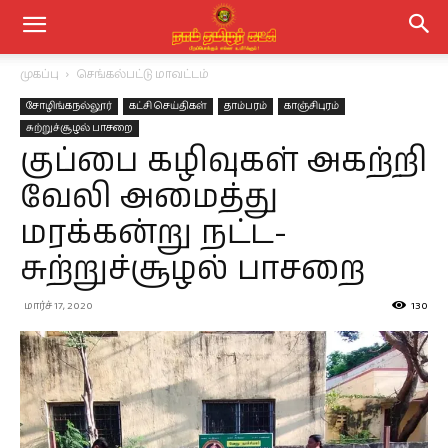
முகப்பு
செங்கல்பட்டு மாவட்டம்
சோழிங்கநல்லூர்
கட்சி செய்திகள்
தாம்பரம்
காஞ்சிபுரம்
சுற்றுச்சூழல் பாசறை
குப்பை கழிவுகள் அகற்றி
வேலி அமைத்து
மரக்கன்று நட்ட-
சுற்றுச்சூழல் பாசறை
மார்ச் 17, 2020
130