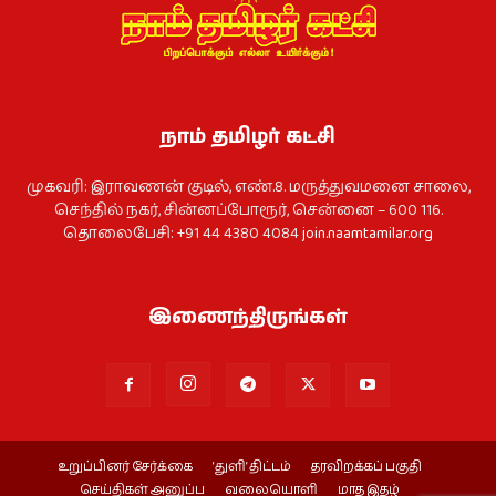
நாம் தமிழர் கட்சி
முகவரி: இராவணன் குடில், எண்.8. மருத்துவமனை சாலை,
செந்தில் நகர், சின்னப்போரூர், சென்னை – 600 116.
தொலைபேசி: +91 44 4380 4084
join.naamtamilar.org
இணைந்திருங்கள்
உறுப்பினர் சேர்க்கை
‘துளி’ திட்டம்
தரவிறக்கப் பகுதி
செய்திகள் அனுப்ப
வலையொளி
மாத இதழ்