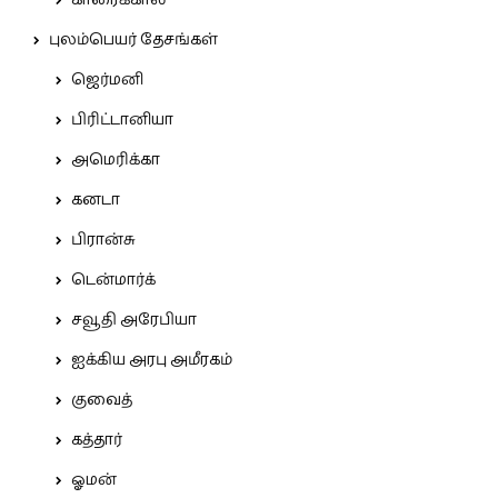
புலம்பெயர் தேசங்கள்
ஜெர்மனி
பிரிட்டானியா
அமெரிக்கா
கனடா
பிரான்சு
டென்மார்க்
சவூதி அரேபியா
ஐக்கிய அரபு அமீரகம்
குவைத்
கத்தார்
ஓமன்