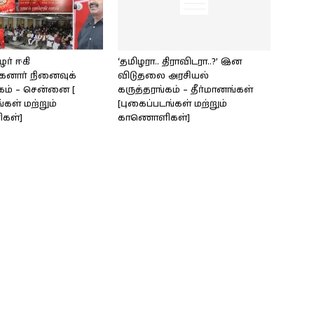
ழர் ஈகி
‘தமிழரா.. திராவிடரா..?’ இன
கனார் நினைவுக்
விடுதலை அரசியல்
கம் – சென்னை [
கருத்தரங்கம் – தீர்மானங்கள்
்கள் மற்றும்
[புகைப்படங்கள் மற்றும்
கள்]
காணொளிகள்]