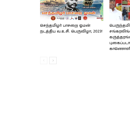
செந்தமிழர் பாசறை ஓமன்
பெருந்தமி
நடத்திய வ.உ.சி. பெருவிழா, 2023!
சங்கரலிங்
கருத்தரங்
புகைப்படங
காணொளி