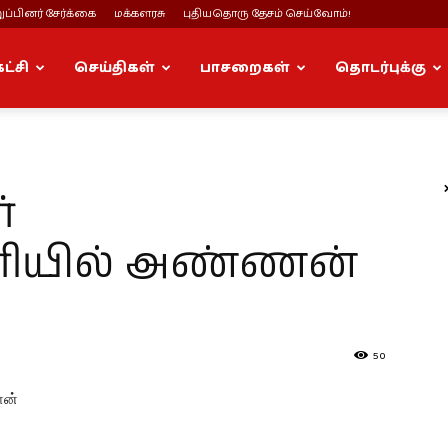
ப்பினர் சேர்க்கை
மக்களரசு
புதியதொரு தேசம் செய்வோம்!
கட்சி
செய்திகள்
பாசறைகள்
தொடர்புக்கு
்
ியில் அண்ணன்
50
ான்