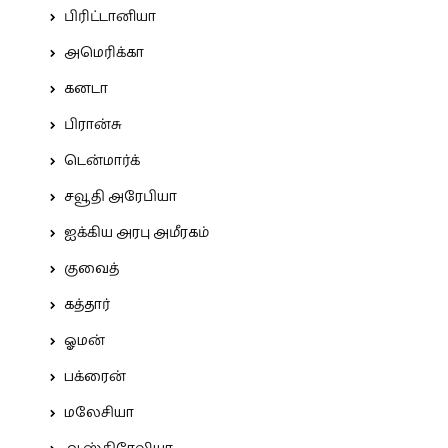
பிரிட்டானியா
அமெரிக்கா
கனடா
பிரான்சு
டென்மார்க்
சவூதி அரேபியா
ஐக்கிய அரபு அமீரகம்
குவைத்
கத்தார்
ஓமன்
பக்ரைன்
மலேசியா