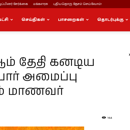
ப்பினர் சேர்க்கை
மக்களரசு
புதியதொரு தேசம் செய்வோம்!
கட்சி
செய்திகள்
பாசறைகள்
தொடர்புக்கு
ஆம் தேதி கனடிய
ர் அமைப்பு
ம் மாணவர்
164