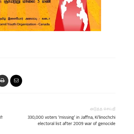
அடுத்த செய்தி
ர்
330,000 voters ‘missing’ in Jaffna, Ki’linochchi
electoral list after 2009 war of genocide