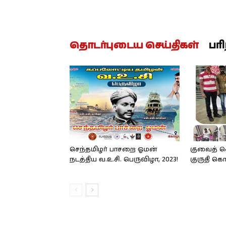
தொடர்புடைய செய்திகள்
பர
செந்தமிழர் பாசறை ஓமன்
குவைத் ச
நடத்திய வ.உ.சி. பெருவிழா, 2023!
குருதி க