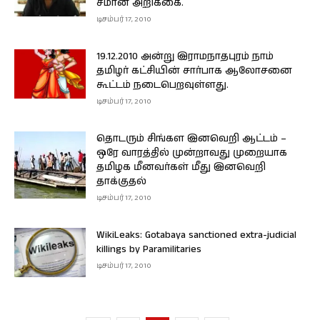
சீமான் அறிக்கை.
டிசம்பர் 17, 2010
19.12.2010 அன்று இராமநாதபுரம் நாம்
தமிழர் கட்சியின் சார்பாக ஆலோசனை
கூட்டம் நடைபெறவுள்ளது.
டிசம்பர் 17, 2010
தொடரும் சிங்கள இனவெறி ஆட்டம் –
ஒரே வாரத்தில் முன்றாவது முறையாக
தமிழக மீனவர்கள் மீது இனவெறி
தாக்குதல்
டிசம்பர் 17, 2010
WikiLeaks: Gotabaya sanctioned extra-judicial
killings by Paramilitaries
டிசம்பர் 17, 2010