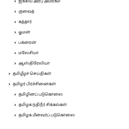
ஐக்கிய அரபு அமீரகம்
குவைத்
கத்தார்
ஓமன்
பக்ரைன்
மலேசியா
ஆஸ்திரேலியா
தமிழீழச் செய்திகள்
தமிழர் பிரச்சினைகள்
தமிழினப் படுகொலை
தமிழக நதிநீர் சிக்கல்கள்
தமிழக மீனவர்ப் படுகொலை