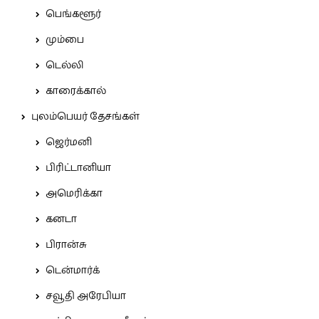
பெங்களூர்
மும்பை
டெல்லி
காரைக்கால்
புலம்பெயர் தேசங்கள்
ஜெர்மனி
பிரிட்டானியா
அமெரிக்கா
கனடா
பிரான்சு
டென்மார்க்
சவூதி அரேபியா