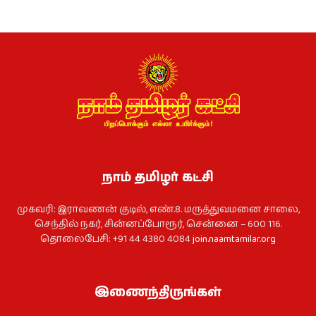
நாம் தமிழர் கட்சி
முகவரி: இராவணன் குடில், எண்.8. மருத்துவமனை சாலை,
செந்தில் நகர், சின்னப்போரூர், சென்னை – 600 116.
தொலைபேசி: +91 44 4380 4084
join.naamtamilar.org
இணைந்திருங்கள்