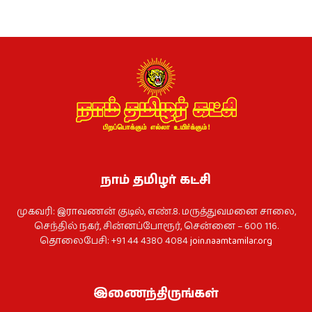
நாம் தமிழர் கட்சி
முகவரி: இராவணன் குடில், எண்.8. மருத்துவமனை சாலை,
செந்தில் நகர், சின்னப்போரூர், சென்னை – 600 116.
தொலைபேசி: +91 44 4380 4084
join.naamtamilar.org
இணைந்திருங்கள்