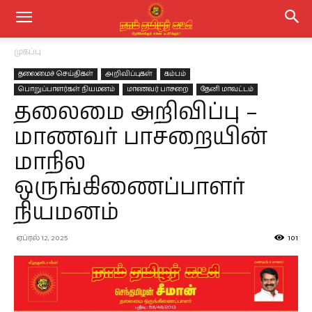
முகப்பு
தலைமைச் செய்திகள்
அறிவிப்புகள்
கம்பம்
பொறுப்பாளர்கள் நியமனம்
மாணவர் பாசறை
தேனி மாவட்டம்
தலைமை அறிவிப்பு –
மாணவர் பாசறையின்
மாநில
ஒருங்கிணைப்பாளர்
நியமனம்
ஏப்ரல் 12, 2025
101