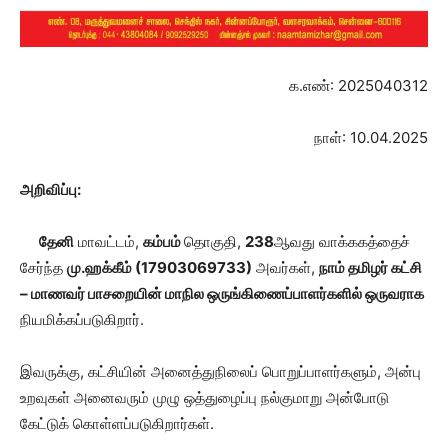
க.எண்: 2025040312
நாள்: 10.04.2025
அறிவிப்பு:
தேனி
மாவட்டம்,
கம்பம்
தொகுதி,
238
ஆவது வாக்ககத்தைச்
சேர்ந்த
மு.ஹக்கீம் (
17903069733
)
அவர்கள்,
நாம் தமிழர் கட்சி
– மாணவர் பாசறையின் மாநில ஒருங்கிணைப்பாளர்களில் ஒருவராக
நியமிக்கப்படுகிறார்.
இவருக்கு, கட்சியின் அனைத்துநிலைப் பொறுப்பாளர்களும், அன்பு
உறவுகள் அனைவரும் முழு ஒத்துழைப்பு நல்குமாறு அன்போடு
கேட்டுக் கொள்ளப்படுகிறார்கள்.