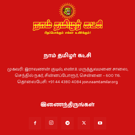
நாம் தமிழர் கட்சி
முகவரி: இராவணன் குடில், எண்.8. மருத்துவமனை சாலை,
செந்தில் நகர், சின்னப்போரூர், சென்னை – 600 116.
தொலைபேசி: +91 44 4380 4084
join.naamtamilar.org
இணைந்திருங்கள்