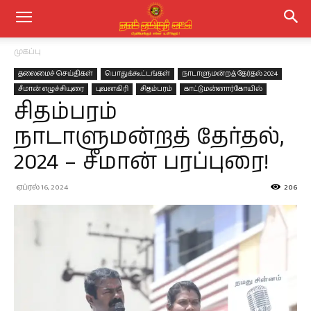
முகப்பு
தலைமைச் செய்திகள்
பொதுக்கூட்டங்கள்
நாடாளுமன்றத் தேர்தல் 2024
சீமான் எழுச்சியுரை
புவனகிரி
சிதம்பரம்
காட்டுமன்னார்கோயில்
சிதம்பரம்
நாடாளுமன்றத் தேர்தல்,
2024 – சீமான் பரப்புரை!
ஏப்ரல் 16, 2024
206