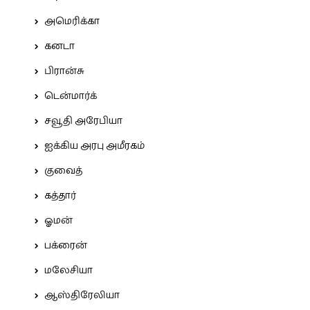
அமெரிக்கா
கனடா
பிரான்சு
டென்மார்க்
சவூதி அரேபியா
ஐக்கிய அரபு அமீரகம்
குவைத்
கத்தார்
ஓமன்
பக்ரைன்
மலேசியா
ஆஸ்திரேலியா