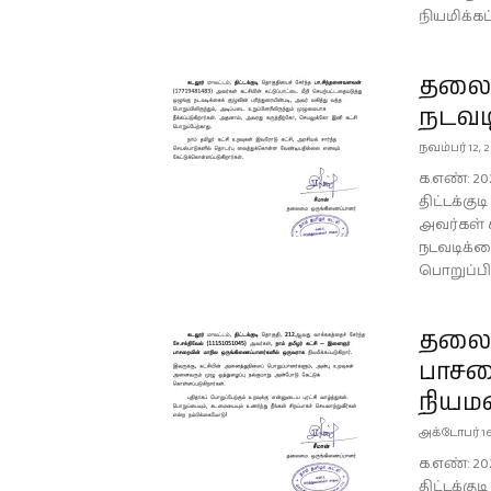
நியமிக்கப்
தலைம
நடவட
நவம்பர் 12, 
க.எண்: 202
திட்டக்கு
அவர்கள் க
நடவடிக்கை
பொறுப்பில
தலைம
பாசற
நியம
அக்டோபர் 16
க.எண்: 20
திட்டக்கு