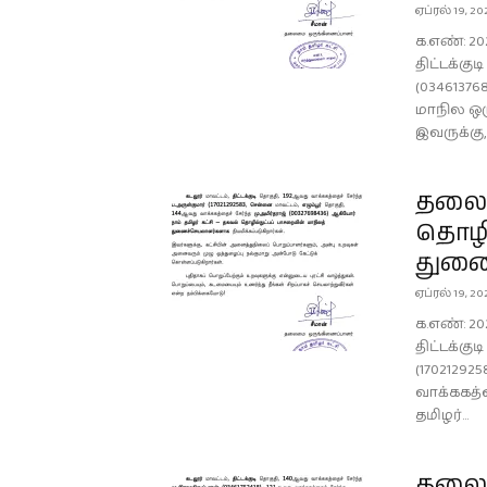
ஏப்ரல் 19, 20
க.எண்: 20
திட்டக்கு
(03461376
மாநில ஒர
இவருக்கு, 
தலைம
தொழில
துணை
ஏப்ரல் 19, 20
க.எண்: 20
திட்டக்கு
(17021292
வாக்ககத்த
தமிழர்...
தலைம