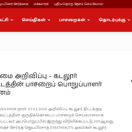
ப்பினர் சேர்க்கை
மக்களரசு
புதியதொரு தேசம் செய்வோம்!
கட்சி
செய்திகள்
பாசறைகள்
தொடர்புக்கு
ை அறிவிப்பு – கடலூர்
டத்தின் பாசறைப் பொறுப்பாளர்
னம்
6030108 நாள்: 03.03.2026 அறிவிப்பு: கடலூர் திட்டக்குடி
ாவட்டத்தின் குருதிக்கொடைப் பாசறைச் செயலாளராக
்பட்டவர் அப்பொறுப்பில் இருந்து விடுவிக்கப்பட்டு, 200ஆவது
ைச் சேர்ந்த ஜெயபிரசாத் (13651458271) அவர்கள் கடலூர்