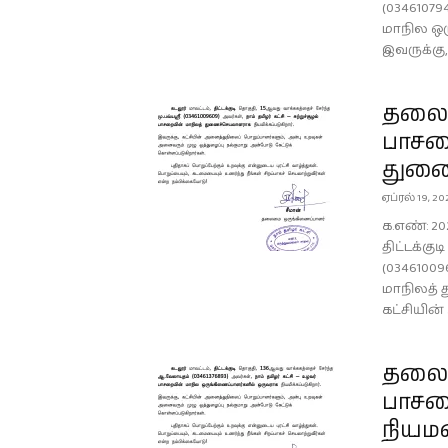
(03461079
மாநில ஒர
இவருக்கு,..
தலைமை
பாசற
துணை
ஏப்ரல் 19, 20
க.எண்: 20
திட்டக்கு
(03461009
மாநிலத் 
கட்சியின
தலைம
பாசற
நியம