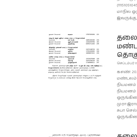
(11151051
மாநில ஒர
இவருக்கு, 
தலைமை
மண்டல
தொகு
செப்டம்பர் 17
க.எண்: 202
மண்டலம் (
நியமனம் –
நியமனம் 
ஒருங்கி
மு.ரா.இர
சுபா செல
ஒருங்கி
தலைம