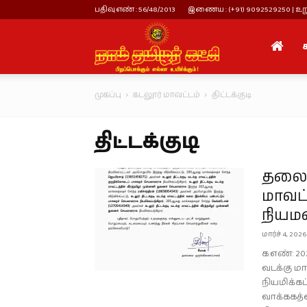
பதிவு எண் : 56/48/2013
இணைய : (+91) 9092529250 | உறு
நாம்
முகப்பு
கடலூர் மாவட்டம்
திட்டக்குடி
தமிழர்
திட்டக்குடி
கட்சி
தலைம
மாவட்
நியம
மார்ச் 4, 2026
க.எண்: 202
வடக்கு ம
நியமிக்கப
வாக்ககத்த