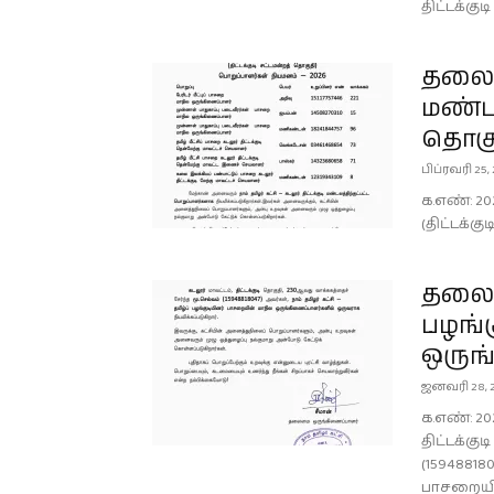
திட்டக்கு
தலைமை
மண்டல
தொகு
பிப்ரவரி 25,
க.எண்: 20
(திட்டக்க
தலைமை
பழங்
ஒருங
ஜனவரி 28, 
க.எண்: 202
திட்டக்கு
(159488180
பாசறையி