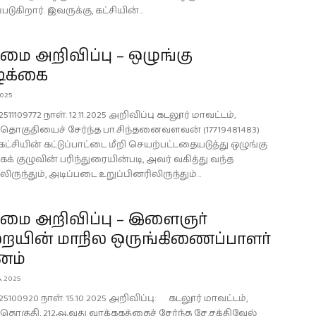
படுகிறார். இவருக்கு, கட்சியின்...
ை அறிவிப்பு – ஒழுங்கு
ிக்கை
2025
511109772 நாள்: 12.11.2025 அறிவிப்பு கடலூர் மாவட்டம்,
டி தொகுதியைச் சேர்ந்த பா.சிந்தனைவளவன் (17719481483)
ட்சியின் கட்டுப்பாட்டை மீறி செயற்பட்டதையடுத்து ஒழுங்கு
க் குழுவின் பரிந்துரையின்படி, அவர் வகித்து வந்த
ிருந்தும், அடிப்படை உறுப்பினரிலிருந்தும்...
ை அறிவிப்பு – இளைஞர்
ையின் மாநில ஒருங்கிணைப்பாளர்
னம்
, 2025
25100920 நாள்: 15.10.2025 அறிவிப்பு: கடலூர் மாவட்டம்,
டி தொகுதி, 212ஆவது வாக்ககத்தைச் சேர்ந்த சே.சக்திவேல்