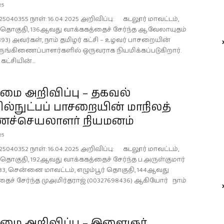
25
25040355 நாள்: 16.04.2025 அறிவிப்பு: கடலூர் மாவட்டம்,
டி தொகுதி, 136ஆவது வாக்ககத்தைச் சேர்ந்த ஆ.வேலாயுதம்
893) அவர்கள், நாம் தமிழர் கட்சி – உழவர் பாசறையின்
ுங்கிணைப்பாளர்களில் ஒருவராக நியமிக்கப்படுகிறார்.
கட்சியின்...
ை அறிவிப்பு – தகவல்
்நுட்பப் பாசறையின் மாநிலத்
ச்செயலாளர் நியமனம்
25
25040352 நாள்: 16.04.2025 அறிவிப்பு: கடலூர் மாவட்டம்,
டி தொகுதி, 192ஆவது வாக்ககத்தைச் சேர்ந்த ப.அருள்குமார்
583, சென்னை மாவட்டம், எழும்பூர் தொகுதி, 144ஆவது
ைச் சேர்ந்த முஅமிர்தராஜ் (00327698436) ஆகியோர் நாம்
ை அறிவிப்பு – இளைஞர்