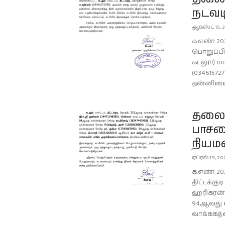
நடவட
ஆகஸ்ட் 15, 
க.எண்: 20
பொறுப்பில
கடலூர் மா
(0346157
தன்னிலை 
தலைம
பாசற
நியம
ஏப்ரல் 19, 20
க.எண்: 20
திட்டக்கு
ஹரிகரன் (
94ஆவது வா
வாக்ககத்த