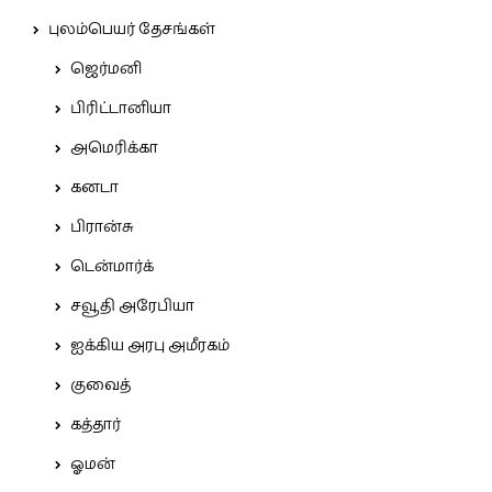
புலம்பெயர் தேசங்கள்
ஜெர்மனி
பிரிட்டானியா
அமெரிக்கா
கனடா
பிரான்சு
டென்மார்க்
சவூதி அரேபியா
ஐக்கிய அரபு அமீரகம்
குவைத்
கத்தார்
ஓமன்