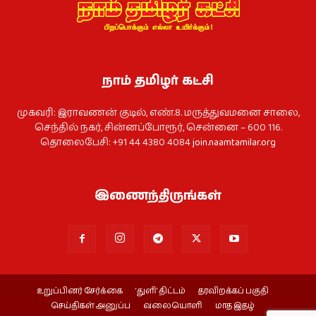
நாம் தமிழர் கட்சி
முகவரி: இராவணன் குடில், எண்.8. மருத்துவமனை சாலை,
செந்தில் நகர், சின்னப்போரூர், சென்னை – 600 116.
தொலைபேசி: +91 44 4380 4084
join.naamtamilar.org
இணைந்திருங்கள்
உறுப்பினர் சேர்க்கை
‘துளி’ திட்டம்
தரவிறக்கப் பகுதி
செய்திகள் அனுப்ப
வலையொளி
மாத இதழ்