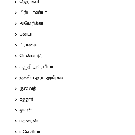
ஜெர்மனி
பிரிட்டானியா
அமெரிக்கா
கனடா
பிரான்சு
டென்மார்க்
சவூதி அரேபியா
ஐக்கிய அரபு அமீரகம்
குவைத்
கத்தார்
ஓமன்
பக்ரைன்
மலேசியா