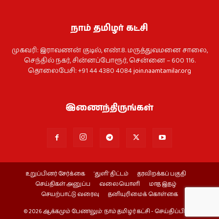
நாம் தமிழர் கட்சி
முகவரி: இராவணன் குடில், எண்.8. மருத்துவமனை சாலை,
செந்தில் நகர், சின்னப்போரூர், சென்னை – 600 116.
தொலைபேசி: +91 44 4380 4084
join.naamtamilar.org
இணைந்திருங்கள்
உறுப்பினர் சேர்க்கை
‘துளி’ திட்டம்
தரவிறக்கப் பகுதி
செய்திகள் அனுப்ப
வலையொளி
மாத இதழ்
செயற்பாட்டு வரைவு
தனியுரிமைக் கொள்கை
© 2026 ஆக்கமும் பேணலும்: நாம் தமிழர் கட்சி - செய்திப்பிரிவு