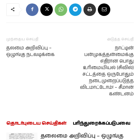
முந்தைய செய்தி
அடுத்த செய்தி
தலமை அறிவிப்பு –
நாட்டின்
ஒழுங்கு நடவடிக்கை
பன்முகத்தன்மைக்கு
எதிரான பொது
உரிமையியல் (சிவில்)
சட்டத்தை ஒருபோதும்
நடைமுறைப்படுத்த
விடமாட்டோம்! – சீமான்
கண்டனம்
தொடர்புடைய செய்திகள்
பரிந்துரைக்கப்படுபவை
தலைமை அறிவிப்பு – ஒழுங்கு