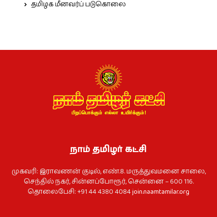
தமிழக மீனவர்ப் படுகொலை
நாம் தமிழர் கட்சி
முகவரி: இராவணன் குடில், எண்.8. மருத்துவமனை சாலை,
செந்தில் நகர், சின்னப்போரூர், சென்னை – 600 116.
தொலைபேசி: +91 44 4380 4084
join.naamtamilar.org