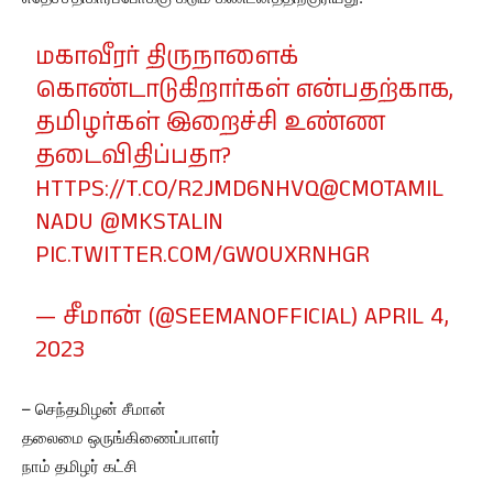
மகாவீரர் திருநாளைக்
கொண்டாடுகிறார்கள் என்பதற்காக,
தமிழர்கள் இறைச்சி உண்ண
தடைவிதிப்பதா?
HTTPS://T.CO/R2JMD6NHVQ
@CMOTAMIL
NADU
@MKSTALIN
PIC.TWITTER.COM/GW0UXRNHGR
— சீமான் (@SEEMANOFFICIAL)
APRIL 4,
2023
– செந்தமிழன் சீமான்
தலைமை ஒருங்கிணைப்பாளர்
நாம் தமிழர் கட்சி