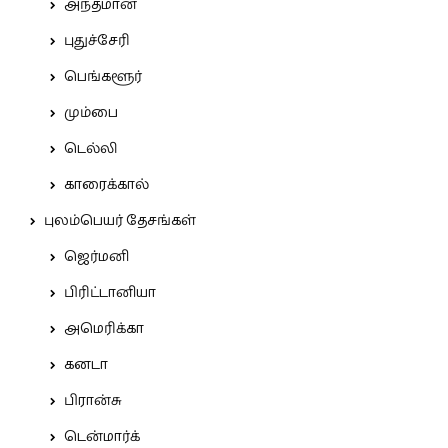
அந்தமான்
புதுச்சேரி
பெங்களூர்
மும்பை
டெல்லி
காரைக்கால்
புலம்பெயர் தேசங்கள்
ஜெர்மனி
பிரிட்டானியா
அமெரிக்கா
கனடா
பிரான்சு
டென்மார்க்