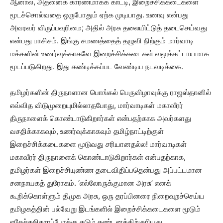
ஆனால், அதனைக் காரணமாகக் காட்டி, இறைச்சிக்கடைகளை
மூடச்சொல்வதை ஒருபோதும் ஏற்க முடியாது. உணவு என்பது
அவரவர் விருப்பவுரிமை; அதில் அரசு தலையிட்டுத் தடைசெய்வது
என்பது பாசிசம். இங்கு சமணத்தைத் தழுவி நிற்கும் மார்வாடி
மக்களின் உணர்வுக்காகவே இறைச்சிக்கடைகள் வலுக்கட்டாயமாக
மூடப்படுகிறது. இது கண்டிக்கப்பட வேண்டிய நடவடிக்கை.
தமிழர்களின் திருநாளான பொங்கல் பெருவிழாவுக்கு ராஜஸ்தானில்
எவ்வித விடுமுறையுமில்லாதபோது, மார்வாடிகள் மகாவீரர்
திருநாளைக் கொண்டாடுகிறார்கள் என்பதற்காக அவர்களது
வசதிக்காகவும், உணர்வுக்காகவும் தமிழ்நாட்டிற்குள்
இறைச்சிக்கடைகளை மூடுவது சரியானதல்ல! மார்வாடிகள்
மகாவீரர் திருநாளைக் கொண்டாடுகிறார்கள் என்பதற்காக,
தமிழர்கள் இறைச்சியுண்ண தடைவிதிப்பதென்பது அப்பட்டமான
சனநாயகத் துரோகம். ‘எல்லோருக்குமான அரசு’ எனக்
கூறிக்கொள்ளும் திமுக அரசு, ஒரு தரப்பினரை நிறைவுறச்செய்ய
தமிழகத்தின் பல்வேறு இடங்களில் இறைச்சிக்கடைகளை மூடும்
எதேச்சதிகாரப்போக்கு கடும் கண்டனத்திற்குரியது.