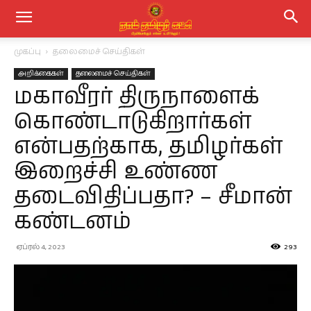
முகப்பு
தலைமைச் செய்திகள்
அறிக்கைகள்
தலைமைச் செய்திகள்
மகாவீரர் திருநாளைக்
கொண்டாடுகிறார்கள்
என்பதற்காக, தமிழர்கள்
இறைச்சி உண்ண
தடைவிதிப்பதா? – சீமான்
கண்டனம்
ஏப்ரல் 4, 2023
293