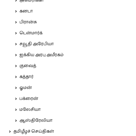
அமெரிக்கா
கனடா
பிரான்சு
டென்மார்க்
சவூதி அரேபியா
ஐக்கிய அரபு அமீரகம்
குவைத்
கத்தார்
ஓமன்
பக்ரைன்
மலேசியா
ஆஸ்திரேலியா
தமிழீழச் செய்திகள்