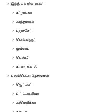
இந்தியக் கிளைகள்
கர்நாடகா
அந்தமான்
புதுச்சேரி
பெங்களூர்
மும்பை
டெல்லி
காரைக்கால்
புலம்பெயர் தேசங்கள்
ஜெர்மனி
பிரிட்டானியா
அமெரிக்கா
கனடா