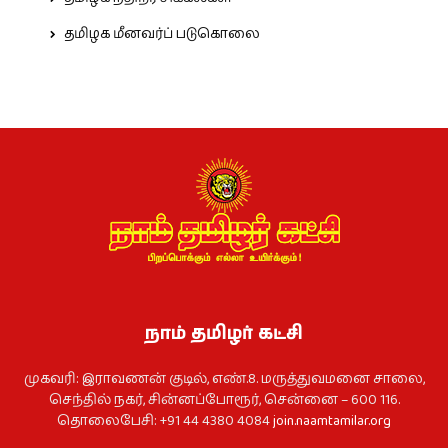
தமிழக மீனவர்ப் படுகொலை
நாம் தமிழர் கட்சி
முகவரி: இராவணன் குடில், எண்.8. மருத்துவமனை சாலை,
செந்தில் நகர், சின்னப்போரூர், சென்னை – 600 116.
தொலைபேசி: +91 44 4380 4084
join.naamtamilar.org