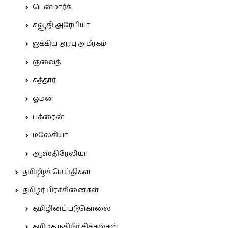
டென்மார்க்
சவூதி அரேபியா
ஐக்கிய அரபு அமீரகம்
குவைத்
கத்தார்
ஓமன்
பக்ரைன்
மலேசியா
ஆஸ்திரேலியா
தமிழீழச் செய்திகள்
தமிழர் பிரச்சினைகள்
தமிழினப் படுகொலை
தமிழக நதிநீர் சிக்கல்கள்