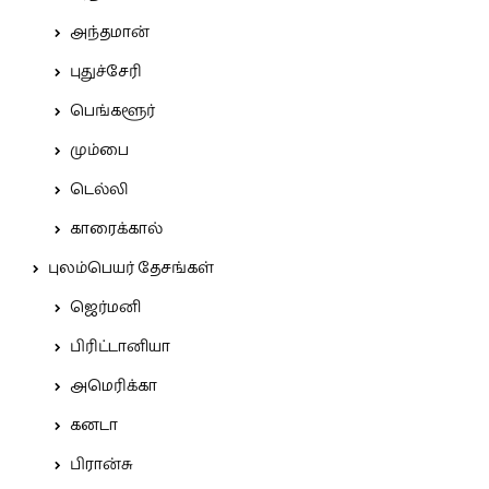
அந்தமான்
புதுச்சேரி
பெங்களூர்
மும்பை
டெல்லி
காரைக்கால்
புலம்பெயர் தேசங்கள்
ஜெர்மனி
பிரிட்டானியா
அமெரிக்கா
கனடா
பிரான்சு