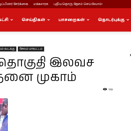
ப்பினர் சேர்க்கை
மக்களரசு
புதியதொரு தேசம் செய்வோம்!
கட்சி
செய்திகள்
பாசறைகள்
தொடர்புக்கு
ம்-வடக்கு
சேலம் மாவட்டம்
ு தொகுதி இலவச
தனை முகாம்
110